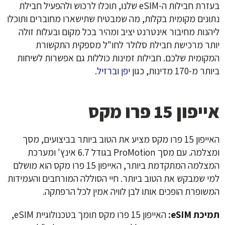
בעזרת חבילות ה-eSIM שלנו, תוכלו לרכוש ולהפעיל חבילת
נתונים מקומית בקלות, מה שמבטיח שתישארו מחוברים ותוכלו
ליהנות מחיבור אינטרנט יציב ומהיר בכל מקום ובעלות זולה
יותר מרכישת חבילת סלולר לחו"ל מספקית התקשורת
המקומית שלכם. חבילות זמינות כוללות גם אפשרות לשיחות
ביותר מ-170 מדינות, כגון
יפן
ו
ברזיל
.
אייפון 15 פרו מקס
האייפון 15 פרו מקס מציע את הטוב ביותר בביצועים, מסך
ומצלמה. עם מסך ProMotion בגודל 6.7 אינץ' ומערכת
המצלמה המתקדמת ביותר, האייפון 15 פרו מקס הוא מושלם
למי שמבקש את הטוב ביותר. חיי הסוללה המורחבים והעמידות
המשופרת הופכים אותו לבן לוויה אמין לכל הרפתקה.
תמיכת eSIM:
האייפון 15 פרו מקס תומך בטכנולוגיית eSIM,