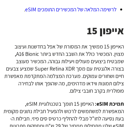
לרשימה המלאה של המכשירים התומכים eSIM
.
אייפון 15
האייפון 15 ממשיך את המסורת של אפל בחדשנות ועיצוב
מצוין. המכשיר כולל את השבב החדש ביותר A16 Bionic,
שמבטיח ביצועים מעולים ויעילות גבוהה. המכשיר מעוצב
בצורה אלגנטית עם מסך Super Retina XDR שמציע צבעים
חיים ושחורים עמוקים. מערכת המצלמה המתקדמת מאפשרת
צילום תמונות ווידאו מדהימים, מה שהופך אותו לבחירה
פופולרית בקרב חובבי צילום.
תמיכת eSIM:
האייפון 15 תומך בטכנולוגיית eSIM,
המאפשרת למשתמשים לרכוש ולהפעיל חבילת נתונים מקומית
בעת נסיעה לחו"ל מבלי להחליף כרטיס סים פיזי. חבילות ה-
eSIM שלנו מתחילות ממחיר של 29 ש"ח ומספקות פתרונות