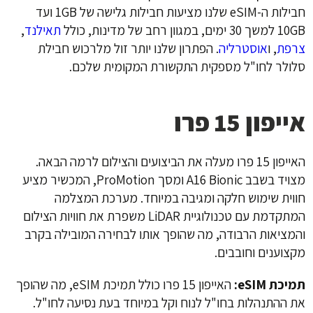
חבילות ה-eSIM שלנו מציעות חבילות גלישה של 1GB ועד
10GB למשך 30 ימים, במגוון רחב של מדינות, כולל
תאילנד
,
צרפת
, ו
אוסטרליה
. הפתרון שלנו יותר זול מלרכוש חבילת
סלולר לחו"ל מספקית התקשורת המקומית שלכם.
אייפון 15 פרו
האייפון 15 פרו מעלה את הביצועים והצילום לרמה הבאה.
מצויד בשבב A16 Bionic ומסך ProMotion, המכשיר מציע
חווית שימוש חלקה ומגיבה במיוחד. מערכת המצלמה
המתקדמת עם טכנולוגיית LiDAR משפרת את חוויות הצילום
והמציאות הרבודה, מה שהופך אותו לבחירה המובילה בקרב
מקצוענים וחובבים.
תמיכת eSIM:
האייפון 15 פרו כולל תמיכת eSIM, מה שהופך
את ההתנהלות בחו"ל לנוח וקל במיוחד בעת נסיעה לחו"ל.