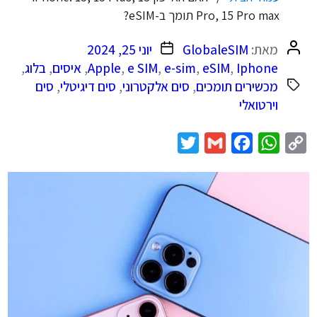
Pro, 15 Pro max תומך ב-eSIM?
המחבר
תאריך
מאת:
GlobaleSIM
יוני 25, 2024
הפוסט
פוסט
Iphone
,
eSIM
,
e-sim
,
e SIM
,
Apple
,
איסים
,
בלוג
,
מכשירים תומכים
,
סים אלקטרוני
,
סים דיגיטלי
,
סים
וירטואלי
Twitter
Gmail
Facebook
WhatsApp
Copy
Link