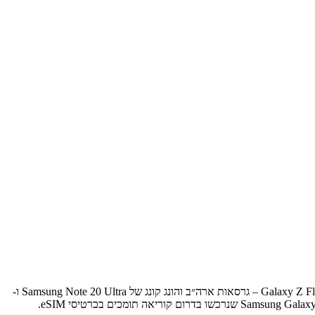
*למכשירי Samsung הבאים אין תמיכה בכרטיסי eSIM: כל דגמי Samsung S20 FE/S21 FE – הגרסאות האמריקאיות של Samsung S20/S21 ו-Galaxy Z Flip 5G – גרסאות ארה״ב והונג קונג של Samsung Note 20 Ultra ו-
Samsung Galaxy Z Fold 2 – רוב מכשירי Samsung שנרכשו בדרום קוריאה אינם תומכים בכרטיסי eSIM. רק Samsung Galaxy Z Flip4 ו-Samsung Galaxy Z Fold4 שנרכשו בדרום קוריאה תומכים בכרטיסי eSIM.