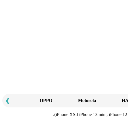
❯
SONY
OPPO
Motorola
H