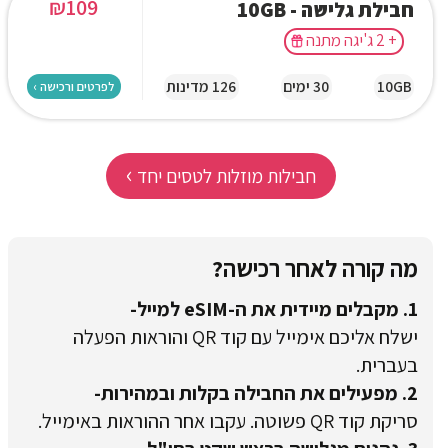
₪
109
חבילת גלישה - 10GB
+ 2 ג'יגה מתנה
10GB
30 ימים
126 מדינות
לפרטים ורכישה ›
›
חבילות מוזלות לטסים יחד
מה קורה לאחר רכישה?
1. מקבלים מיידית את ה-eSIM למייל-
ישלח אליכם אימייל עם קוד QR והוראות הפעלה
בעברית.
2. מפעילים את החבילה בקלות ובמהירות-
סריקת קוד QR פשוטה. עקבו אחר ההוראות באימייל.