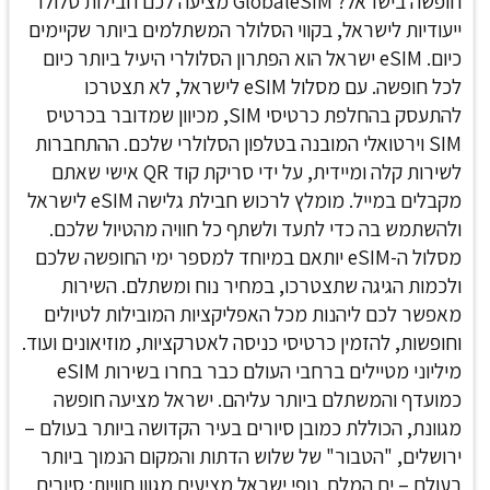
חופשה בישראל? GlobaleSIM מציעה לכם חבילות סלולר
ייעודיות לישראל, בקווי הסלולר המשתלמים ביותר שקיימים
כיום. eSIM ישראל הוא הפתרון הסלולרי היעיל ביותר כיום
לכל חופשה. עם מסלול eSIM לישראל, לא תצטרכו
להתעסק בהחלפת כרטיסי SIM, מכיוון שמדובר בכרטיס
SIM וירטואלי המובנה בטלפון הסלולרי שלכם. ההתחברות
לשירות קלה ומיידית, על ידי סריקת קוד QR אישי שאתם
מקבלים במייל. מומלץ לרכוש חבילת גלישה eSIM לישראל
ולהשתמש בה כדי לתעד ולשתף כל חוויה מהטיול שלכם.
מסלול ה-eSIM יותאם במיוחד למספר ימי החופשה שלכם
ולכמות הגיגה שתצטרכו, במחיר נוח ומשתלם. השירות
מאפשר לכם ליהנות מכל האפליקציות המובילות לטיולים
וחופשות, להזמין כרטיסי כניסה לאטרקציות, מוזיאונים ועוד.
מיליוני מטיילים ברחבי העולם כבר בחרו בשירות eSIM
כמועדף והמשתלם ביותר עליהם. ישראל מציעה חופשה
מגוונת, הכוללת כמובן סיורים בעיר הקדושה ביותר בעולם –
ירושלים, "הטבור" של שלוש הדתות והמקום הנמוך ביותר
בעולם – ים המלח. נופי ישראל מציעים מגוון חוויות: סיורים