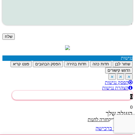
האתר עומד בתקני האבטחה המחמירים ביותר
נגישות
שחור לבן
חדות כהה
חדות בהירה
הפסק הבהובים
פונט קריא
הדגש קישורים
א
א
א
הפסק נגישות
הצהרת נגישות
0
0
העגלה שלך
הסל שלך ריק
חזרה לחנות
המשך ברכישה