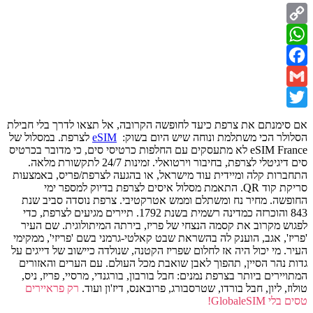
Copy
WhatsApp
Link
Facebook
Gmail
Twitter
אם סימנתם את צרפת כיעד לחופשה הקרובה, אל תצאו לדרך בלי חבילת
הסלולר הכי משתלמת ונוחה שיש היום בשוק:
eSIM
לצרפת. במסלול של
eSIM France לא מתעסקים עם החלפות כרטיסי סים, כי מדובר בכרטיס
סים דיגיטלי לצרפת, בחיבור וירטואלי. זמינות 24/7 לתקשורת מלאה.
התחברות קלה ומיידית עוד מישראל, או בהגעה לצרפת/פריס, באמצעות
סריקת קוד QR. התאמת מסלול איסים לצרפת בדיוק למספר ימי
החופשה. מחיר נח ומשתלם וממש אטרקטיבי. צרפת נוסדה סביב שנת
843 והוכרזה כמדינה רשמית בשנת 1792. תיירים מגיעים לצרפת, כדי
לפגוש מקרוב את קסמה הנצחי של פריז, בירתה המיתולוגית. שם העיר
'פריז', אגב, הוענק לה בהשראת שבט קאלטי-גרמני בשם 'פריזי', ממקימי
העיר. מי יכול היה אז לחלום שפריז הקטנה, שנולדה כיישוב של דייגים על
גדות נהר הסיין, תהפוך לאבן שואבת מכל העולם. עם הערים והאזורים
המתויירים ביותר בצרפת נמנים: חבל בורבון, בורגנדי, מרסיי, פריז, ניס,
טולוז, ליון, חבל בורדו, שטרסבורג, פרובאנס, דיז'ון ועוד.
רק פראיירים
טסים בלי GlobaleSIM!