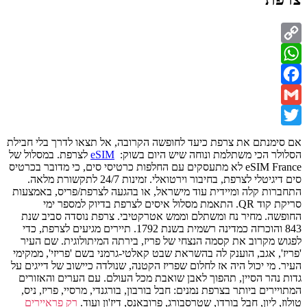
Copy
WhatsApp
Link
Facebook
Gmail
Twitter
אם סימנתם את צרפת כיעד לחופשה הקרובה, אל תצאו לדרך בלי חבילת
הסלולר הכי משתלמת ונוחה שיש היום בשוק:
eSIM
לצרפת. במסלול של
eSIM France לא מתעסקים עם החלפות כרטיסי סים, כי מדובר בכרטיס
סים דיגיטלי לצרפת, בחיבור וירטואלי. זמינות 24/7 לתקשורת מלאה.
התחברות קלה ומיידית עוד מישראל, או בהגעה לצרפת/פריס, באמצעות
סריקת קוד QR. התאמת מסלול איסים לצרפת בדיוק למספר ימי
החופשה. מחיר נח ומשתלם וממש אטרקטיבי. צרפת נוסדה סביב שנת
843 והוכרזה כמדינה רשמית בשנת 1792. תיירים מגיעים לצרפת, כדי
לפגוש מקרוב את קסמה הנצחי של פריז, בירתה המיתולוגית. שם העיר
'פריז', אגב, הוענק לה בהשראת שבט קאלטי-גרמני בשם 'פריזי', ממקימי
העיר. מי יכול היה אז לחלום שפריז הקטנה, שנולדה כיישוב של דייגים על
גדות נהר הסיין, תהפוך לאבן שואבת מכל העולם. עם הערים והאזורים
המתויירים ביותר בצרפת נמנים: חבל בורבון, בורגנדי, מרסיי, פריז, ניס,
טולוז, ליון, חבל בורדו, שטרסבורג, פרובאנס, דיז'ון ועוד.
רק פראיירים