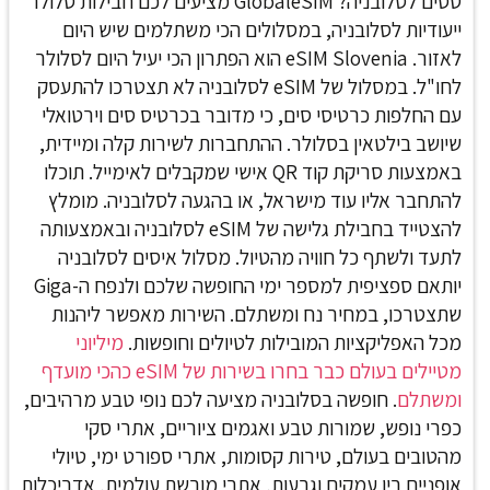
טסים לסלובניה? GlobaleSIM מציעים לכם חבילות סלולר
ייעודיות לסלובניה, במסלולים הכי משתלמים שיש היום
לאזור. eSIM Slovenia
הוא הפתרון הכי יעיל היום לסלולר
לחו"ל. במסלול של eSIM לסלובניה לא תצטרכו להתעסק
עם החלפות כרטיסי סים, כי מדובר בכרטיס סים וירטואלי
שיושב בילטאין בסלולר. ההתחברות לשירות קלה ומיידית,
באמצעות סריקת קוד QR אישי שמקבלים לאימייל. תוכלו
להתחבר אליו עוד מישראל, או בהגעה לסלובניה.
מומלץ
להצטייד בחבילת גלישה של eSIM לסלובניה ובאמצעותה
לתעד ולשתף כל חוויה מהטיול. מסלול איסים לסלובניה
יותאם ספציפית למספר ימי החופשה שלכם ולנפח ה-Giga
שתצטרכו, במחיר נח ומשתלם. השירות מאפשר ליהנות
מכל האפליקציות המובילות לטיולים וחופשות.
מיליוני
מטיילים בעולם כבר בחרו בשירות של eSIM כהכי מועדף
ומשתלם
.
חופשה בסלובניה מציעה לכם נופי טבע מרהיבים,
כפרי נופש, שמורות טבע ואגמים ציוריים, אתרי סקי
מהטובים בעולם, טירות קסומות, אתרי ספורט ימי, טיולי
אופניים בין עמקים וגבעות, אתרי מורשת עולמית, אדריכלות