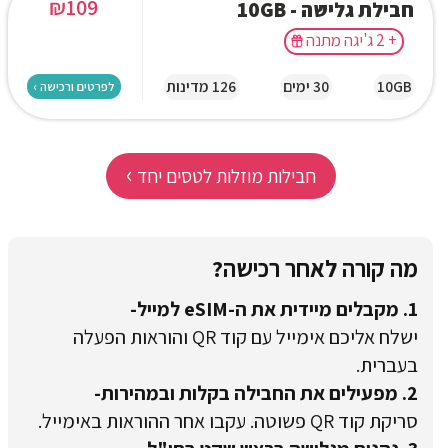
₪
109
חבילת גלישה - 10GB
+ 2 ג'יגה מתנה
10GB
30 ימים
126 מדינות
לפרטים ורכישה ›
›
חבילות מוזלות לטסים יחד
מה קורה לאחר רכישה?
1. מקבלים מיידית את ה-eSIM למייל-
ישלח אליכם אימייל עם קוד QR והוראות הפעלה
בעברית.
2. מפעילים את החבילה בקלות ובמהירות-
סריקת קוד QR פשוטה. עקבו אחר ההוראות באימייל.