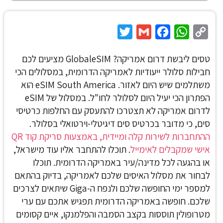
Twitter
Gmail
Facebook
WhatsApp
Copy
Link
טסים ליבשת דרום אמריקה? GlobaleSIM מציעים לכם
חבילות סלולר ייעודיות לאמריקה הדרומית, במסלולים הכי
משתלמים שיש היום לאזור. eSIM South America
הוא
הפתרון הכי יעיל היום לסלולר לחו"ל. במסלול של eSIM
לדרום אמריקה לא תצטרכו להתעסק עם החלפות כרטיסי
סים, כי מדובר בכרטיס סים דיגיטלי-וירטואלי בסלולר.
ההתחברות לשירות קלה ומיידית, באמצעות סריקת קוד QR
אישי שמקבלים לאימייל
. תוכלו להתחבר אליו עוד מישראל,
או בהגעה לכל מדינה/עיר באמריקה הדרומית. תוכלו
לבחור את מסלול האיסים שלכם לאמריקה, בדיוק בהתאם
למספר ימי החופשה שלכם ולנפח ה-Giga שיתאים לצרכים
שלכם.
חופשה באמריקה הדרומית תפגיש אתכם עם ערי
מטרופולין תוססות בקצב הסמבה והפלמנקו, איים קסומים