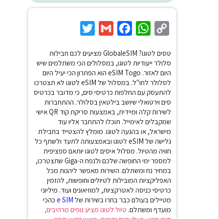
Twitter
Gmail
Facebook
WhatsApp
Copy
Link
טסים לטוגו? GlobaleSIM מציעים לכם חבילות
סלולר ייעודיות לטוגו, במסלולים הכי משתלמים שיש
היום לאזור. eSIM Togo
הוא הפתרון הכי יעיל היום
לסלולר לחו"ל. במסלול של eSIM לטוגו לא תצטרכו
להתעסק עם החלפות כרטיסי סים, כי מדובר בכרטיס
סים וירטואלי שיושב בילטאין בסלולר. ההתחברות
לשירות קלה ומיידית, באמצעות סריקת קוד QR אישי
שמקבלים לאימייל. תוכלו להתחבר אליו עוד
מישראל, או בהגעה לטוגו.
מומלץ להצטייד בחבילת
גלישה של eSIM לטוגו ובאמצעותה לתעד ולשתף כל
חוויה מהטיול. מסלול איסים לטוגו יותאם ספציפית
למספר ימי החופשה שלכם ולנפח ה-Giga שתצטרכו,
במחיר נח ומשתלם. השירות מאפשר ליהנות מכל
האפליקציות המובילות לטיולים וחופשות, להזמין
כרטיסי כניסה לאטרקציות, למוזיאונים ועוד. מיליוני
מטיילים בעולם כבר בחרו בשירות של
e SIM
כהכי
מועדף ומשתלם.
טיול לטוגו מציע נופים מרהיבים,