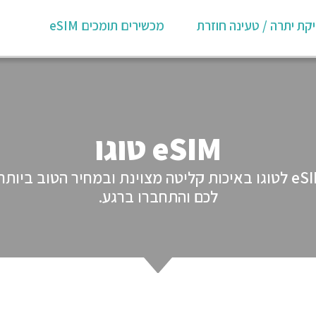
קת יתרה / טעינה חוזרת
מכשירים תומכים eSIM
eSIM טוגו
GlobaleSIM מציעים לכם מגוון חבילות eSIM לטוגו באיכות קליטה מצוינ
לכם והתחברו ברגע.