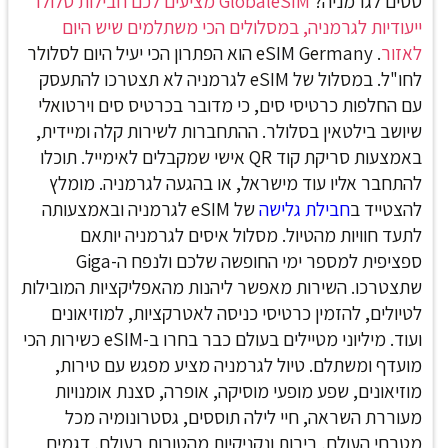
טסים לגרמניה?
GlobaleSIM מציעים לכם חבילות סלולר
ייעודיות לגרמניה, במסלולים הכי משתלמים שיש היום
לאזור
. eSIM Germany
הוא הפתרון הכי יעיל היום לסלולר
לחו"ל. במסלול של eSIM לגרמניה לא תצטרכו להתעסק
עם החלפות כרטיסי סים, כי מדובר בכרטיס סים וירטואלי
שיושב בילטאין בסלולר. ההתחברות לשירות קלה ומיידית,
באמצעות סריקת קוד QR אישי שמקבלים לאימייל. תוכלו
להתחבר אליו עוד מישראל, או בהגעה לגרמניה.
מומלץ
להצטייד ב
חבילת גלישה
של eSIM לגרמניה ובאמצעותה
לתעד חוויות מהטיול. מסלול איסים לגרמניה יותאם
ספציפית למספר ימי החופשה שלכם ולנפח ה-Giga
שתצטרכו. השירות מאפשר ליהנות מהאפליקציות המובילות
לטיולים, להזמין כרטיסי כניסה לאטרקציות, למוזיאונים
ועוד. מיליוני מטיילים בעולם כבר בחרו ב-eSIM כשירות הכי
מועדף ומשתלם.
טיול לגרמניה מציע מפגש עם טירות,
מוזיאונים, שפע מופעי מוסיקה, אופרה, סצנת אומנויות
מעוררת השראה, חיי לילה תוססים, גסטרונומיה מכל
מטבחי העולם, בירות ונקניקיות מהטובות בעולם, דגמים