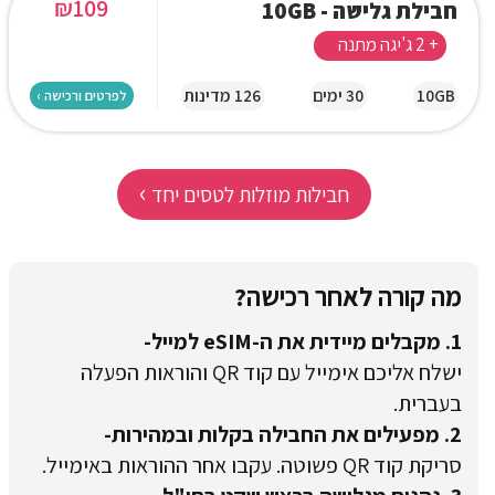
₪
109
חבילת גלישה - 10GB
+ 2 ג'יגה מתנה
10GB
30 ימים
126 מדינות
לפרטים ורכישה ›
›
חבילות מוזלות לטסים יחד
מה קורה לאחר רכישה?
1. מקבלים מיידית את ה-eSIM למייל-
ישלח אליכם אימייל עם קוד QR והוראות הפעלה
בעברית.
2. מפעילים את החבילה בקלות ובמהירות-
סריקת קוד QR פשוטה. עקבו אחר ההוראות באימייל.