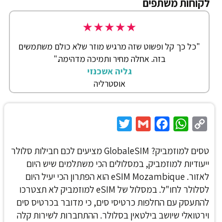
לקוחות משתפים
★
★
★
★
★
"כל כך קל ופשוט שזה מרגיש מוזר שלא כולם משתמשים
בזה. אחלה מחיר ותמיכה מדהימה."
גליה אשכנזי
אוסטרליה
Twitter
Gmail
Facebook
WhatsApp
Copy
Link
טסים למוזמביק? GlobaleSIM מציעים לכם חבילות סלולר
ייעודיות למוזמביק, במסלולים הכי משתלמים שיש היום
לאזור. eSIM Mozambique
הוא הפתרון הכי יעיל היום
לסלולר לחו"ל. במסלול של eSIM למוזמביק לא תצטרכו
להתעסק עם החלפות כרטיסי סים, כי מדובר בכרטיס סים
וירטואלי שיושב בילטאין בסלולר. ההתחברות לשירות קלה