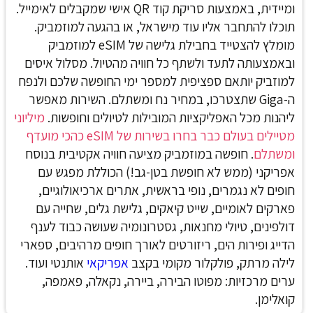
ומיידית, באמצעות סריקת קוד QR אישי שמקבלים לאימייל.
תוכלו להתחבר אליו עוד מישראל, או בהגעה למוזמביק.
מומלץ להצטייד בחבילת גלישה של eSIM למוזמביק
ובאמצעותה לתעד ולשתף כל חוויה מהטיול. מסלול איסים
למוזביק יותאם ספציפית למספר ימי החופשה שלכם ולנפח
ה-Giga שתצטרכו, במחיר נח ומשתלם. השירות מאפשר
ליהנות מכל האפליקציות המובילות לטיולים וחופשות.
מיליוני
מטיילים בעולם כבר בחרו בשירות של eSIM כהכי מועדף
ומשתלם
.
חופשה במוזמביק מציעה חוויה אקטיבית בנוסח
אפריקני (ממש לא חופשת בטן-גב!) הכוללת מפגש עם
חופים לא נגמרים, נופי בראשית, אתרים ארכיאולוגיים,
פארקים לאומיים, שייט קיאקים, גלישת גלים, שחייה עם
דולפינים, טיולי מחנאות, גסטרונומיה שעושה כבוד לענף
הדייג ופירות הים, ריזורטים לאורך חופים מרהיבים, ספארי
לילה מרתק, פולקלור מקומי בקצב
אפריקאי
אותנטי ועוד.
ערים מרכזיות: מפוטו הבירה, ביירה, נקאלה, פאמפה,
קואלימן.