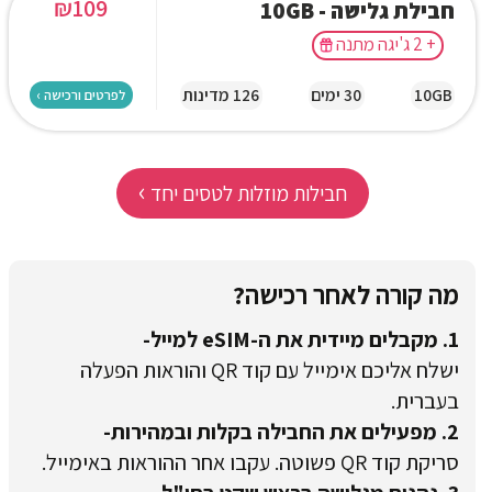
₪
109
חבילת גלישה - 10GB
+ 2 ג'יגה מתנה
10GB
30 ימים
126 מדינות
לפרטים ורכישה ›
›
חבילות מוזלות לטסים יחד
מה קורה לאחר רכישה?
1. מקבלים מיידית את ה-eSIM למייל-
ישלח אליכם אימייל עם קוד QR והוראות הפעלה
בעברית.
2. מפעילים את החבילה בקלות ובמהירות-
סריקת קוד QR פשוטה. עקבו אחר ההוראות באימייל.