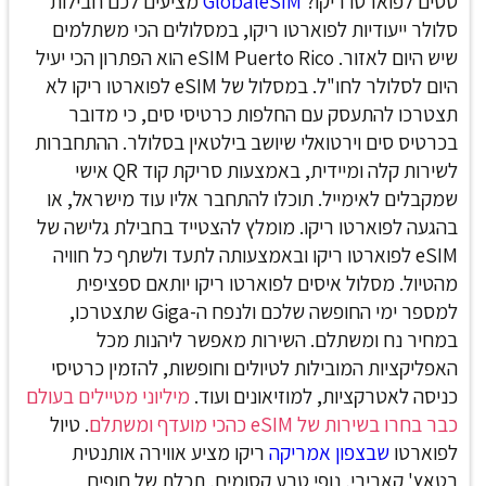
טסים לפוארטו ריקו?
GlobaleSIM
מציעים לכם חבילות
סלולר ייעודיות לפוארטו ריקו, במסלולים הכי משתלמים
שיש היום לאזור. eSIM Puerto Rico
הוא הפתרון הכי יעיל
היום לסלולר לחו"ל. במסלול של eSIM לפוארטו ריקו לא
תצטרכו להתעסק עם החלפות כרטיסי סים, כי מדובר
בכרטיס סים וירטואלי שיושב בילטאין בסלולר. ההתחברות
לשירות קלה ומיידית, באמצעות סריקת קוד QR אישי
שמקבלים לאימייל. תוכלו להתחבר אליו עוד מישראל, או
בהגעה לפוארטו ריקו.
מומלץ להצטייד בחבילת גלישה של
eSIM לפוארטו ריקו ובאמצעותה לתעד ולשתף כל חוויה
מהטיול. מסלול איסים לפוארטו ריקו יותאם ספציפית
למספר ימי החופשה שלכם ולנפח ה-Giga שתצטרכו,
במחיר נח ומשתלם. השירות מאפשר ליהנות מכל
האפליקציות המובילות לטיולים וחופשות, להזמין כרטיסי
כניסה לאטרקציות, למוזיאונים ועוד.
מיליוני מטיילים בעולם
כבר בחרו בשירות של eSIM כהכי מועדף ומשתלם
.
טיול
לפוארטו
שבצפון אמריקה
ריקו מציע אווירה אותנטית
בטאץ' קאריבי, נופי טבע קסומים, תכלת של חופים