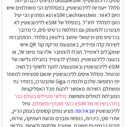
טסים לליכטנשטיין? GlobaleSIM מציעים לכם חבילות
סלולר ייעודיות לליכטנשטיין, במסלולים הכי משתלמים שיש
היום לאזור. eSIM Liechtenstein
הוא הפתרון הכי יעיל
היום לסלולר לחו"ל. במסלול של eSIM לליכטנשטיין לא
תצטרכו להתעסק עם החלפות כרטיסי סים, כי מדובר
בכרטיס סים וירטואלי שיושב בילטאין בסלולר. ההתחברות
לשירות קלה ומיידית, באמצעות סריקת קוד QR אישי
שמקבלים לאימייל. תוכלו להתחבר אליו עוד מישראל, או
בהגעה לליכטנשטיין.
מומלץ להצטייד בחבילת גלישה של
eSIM לליכטנשטיין ובאמצעותה לתעד ולשתף כל חוויה
מהטיול. מסלול איסים לליכטנשטיין יותאם ספציפית למספר
ימי החופשה שלכם ולנפח ה-Giga שתצטרכו, במחיר נח
ומשתלם. השירות מאפשר ליהנות מכל האפליקציות
המובילות לטיולים וחופשות.
מיליוני מטיילים בעולם כבר
בחרו בשירות של eSIM כהכי מועדף ומשתלם
.
טיול
לליכטנשטיין
שבאירופה
מציע נופים קסומים בעמק הריין,
אתרי סקי, כיכרות, כנסיות ומבנים מהעת העתיקה, טירות,
יקבים כרמים ויין משובח, שמורת אלפקות ולאמות, גלריות