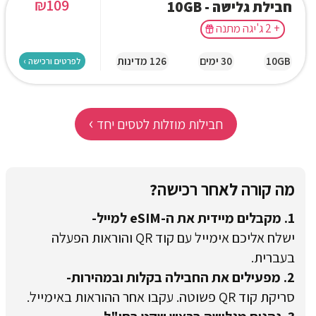
₪
109
חבילת גלישה - 10GB
+ 2 ג'יגה מתנה
10GB
30 ימים
126 מדינות
לפרטים ורכישה ›
›
חבילות מוזלות לטסים יחד
מה קורה לאחר רכישה?
1. מקבלים מיידית את ה-eSIM למייל-
ישלח אליכם אימייל עם קוד QR והוראות הפעלה
בעברית.
2. מפעילים את החבילה בקלות ובמהירות-
סריקת קוד QR פשוטה. עקבו אחר ההוראות באימייל.