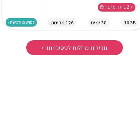
+ 2 ג'יגה מתנה
10GB
30 ימים
126 מדינות
לפרטים ורכישה ›
›
חבילות מוזלות לטסים יחד
★
★
★
★
★
★
★
★
★
★
ותר מחצי מחיר לעומת החבילה
"פעם ראשונה שאני חוזר מחו"ל בלי ל
י חברת הסלולר. אחלה פתרון."
על האינטרנט. עבד כמו שצריך בכל מק
שירן ביטון
אריאל שביט
ניו יורק
בריטניה