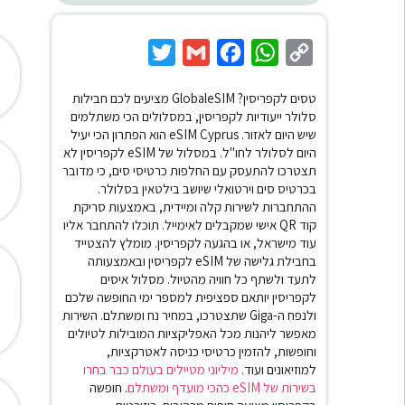
Twitter
Gmail
Facebook
WhatsApp
Copy
Link
טסים לקפריסין? GlobaleSIM מציעים לכם חבילות
סלולר ייעודיות לקפריסין, במסלולים הכי משתלמים
שיש היום לאזור. eSIM Cyprus
הוא הפתרון הכי יעיל
היום לסלולר לחו"ל. במסלול של eSIM לקפריסין לא
תצטרכו להתעסק עם החלפות כרטיסי סים, כי מדובר
בכרטיס סים וירטואלי שיושב בילטאין בסלולר.
ההתחברות לשירות קלה ומיידית, באמצעות סריקת
קוד QR אישי שמקבלים לאימייל. תוכלו להתחבר אליו
עוד מישראל, או בהגעה לקפריסין.
מומלץ להצטייד
בחבילת גלישה של eSIM לקפריסין ובאמצעותה
לתעד ולשתף כל חוויה מהטיול. מסלול איסים
לקפריסין יותאם ספציפית למספר ימי החופשה שלכם
ולנפח ה-Giga שתצטרכו, במחיר נח ומשתלם. השירות
מאפשר ליהנות מכל האפליקציות המובילות לטיולים
וחופשות, להזמין כרטיסי כניסה לאטרקציות,
למוזיאונים ועוד.
מיליוני מטיילים בעולם כבר בחרו
בשירות של eSIM כהכי מועדף ומשתלם
.
חופשה