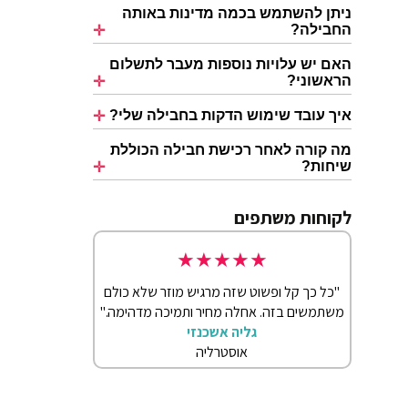
ניתן להשתמש בכמה מדינות באותה
החבילה?
האם יש עלויות נוספות מעבר לתשלום
הראשוני?
איך עובד שימוש הדקות בחבילה שלי?
מה קורה לאחר רכישת חבילה הכוללת
שיחות?
לקוחות משתפים
★
★
★
★
★
התעצבן
"כל כך קל ופשוט שזה מרגיש מוזר שלא כולם
"הייתי עם חברי
ום."
משתמשים בזה. אחלה מחיר ותמיכה מדהימה."
eSIM שלי ניצח את כולם. עובד בכל פינה."
גליה אשכנזי
אוסטרליה