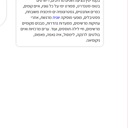
בקפריסין מציעה חופים מרהיבים, ריזורטים
בטופ-סטנדרט, ספורט ימי על כל גווניו, איים קומים,
כפרים אותנטיים, גסטרונומיה ים-תיכונית משובחת,
פסטיבלים, מופעי מוסיקה
יוונית
מרגשת, אתרי
עתיקות מרשימים, מסעדות נהדרות, מבנים מקומיים
מרשימים, חיי לילה תוססים, ועוד.
ערים מרכזיות ואיים
בולטים: לרנקה, לימסול, איה נאפה, פאפוס,
ניקוסיאה.
★
★
★
★
★
ההתקנה
"ה-eSIM עבד מדהים! גלישה רצופה בלי בעיות
"חסכתי י
ם!"
ובלי דאגות."
שהציעה ל
אורן לוי
תאילנד