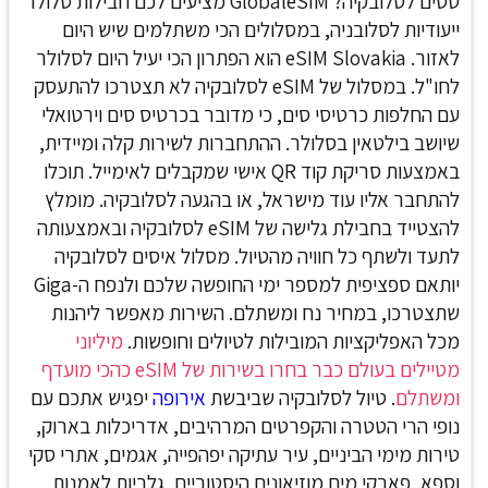
טסים לסלובקיה? GlobaleSIM מציעים לכם חבילות סלולר
ייעודיות לסלובניה, במסלולים הכי משתלמים שיש היום
לאזור. eSIM Slovakia
הוא הפתרון הכי יעיל היום לסלולר
לחו"ל. במסלול של eSIM לסלובקיה לא תצטרכו להתעסק
עם החלפות כרטיסי סים, כי מדובר בכרטיס סים וירטואלי
שיושב בילטאין בסלולר. ההתחברות לשירות קלה ומיידית,
באמצעות סריקת קוד QR אישי שמקבלים לאימייל. תוכלו
להתחבר אליו עוד מישראל, או בהגעה לסלובקיה.
מומלץ
להצטייד בחבילת גלישה של eSIM לסלובקיה ובאמצעותה
לתעד ולשתף כל חוויה מהטיול. מסלול איסים לסלובקיה
יותאם ספציפית למספר ימי החופשה שלכם ולנפח ה-Giga
שתצטרכו, במחיר נח ומשתלם. השירות מאפשר ליהנות
מכל האפליקציות המובילות לטיולים וחופשות.
מיליוני
מטיילים בעולם כבר בחרו בשירות של eSIM כהכי מועדף
ומשתלם
.
טיול לסלובקיה שביבשת
אירופה
יפגיש אתכם עם
נופי הרי הטטרה והקפרטים המרהיבים, אדריכלות בארוק,
טירות מימי הביניים, עיר עתיקה יפהפייה, אגמים, אתרי סקי
וספא, פארקי מים מוזיאונים היסטוריים, גלריות לאמנות