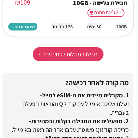
₪
109
חבילת גלישה - 10GB
+ 2 ג'יגה מתנה
10GB
30 ימים
126 מדינות
לפרטים ורכישה ›
›
חבילות מוזלות לטסים יחד
מה קורה לאחר רכישה?
1. מקבלים מיידית את ה-eSIM למייל-
ישלח אליכם אימייל עם קוד QR והוראות הפעלה
בעברית.
2. מפעילים את החבילה בקלות ובמהירות-
סריקת קוד QR פשוטה. עקבו אחר ההוראות באימייל.