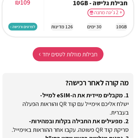
₪
109
חבילת גלישה - 10GB
+ 2 ג'יגה מתנה
10GB
30 ימים
126 מדינות
לפרטים ורכישה ›
›
חבילות מוזלות לטסים יחד
מה קורה לאחר רכישה?
1. מקבלים מיידית את ה-eSIM למייל-
ישלח אליכם אימייל עם קוד QR והוראות הפעלה
בעברית.
2. מפעילים את החבילה בקלות ובמהירות-
סריקת קוד QR פשוטה. עקבו אחר ההוראות באימייל.