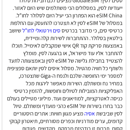
טסים לסין? GlobaleSIM מציעים לכם חבילות סלולר
ייעודיות לסין, במסלולים הכי משתלמים שיש היום לאזור.
eSIM China
הוא הפתרון הכי יעיל היום לסלולר לחו"ל.
במסלול של eSIM לסין לא תצטרכו להתעסק עם החלפות
כרטיסי סים, כי מדובר בכרטיס
סים וירטואלי לחו"ל
שיושב
בילטאין בסלולר. ההתחברות לשירות קלה ומיידית,
באמצעות סריקת קוד QR אישי שמקבלים לאימייל. תוכלו
להתחבר אליו עוד מישראל, או בהגעה לסין.
מומלץ
להצטייד בחבילת גלישה של eSIM לסין ובאמצעותה לתעד
ולשתף כל חוויה מהטיול. מסלול איסים לסין יותאם ספציפית
למספר ימי החופשה שלכם ולנפח ה-Giga שתצטרכו,
במחיר נח ומשתלם. השירות מאפשר ליהנות מכל
האפליקציות המובילות לטיולים וחופשות, להזמין כרטיסי
כניסה לאטרקציות, למוזיאונים ועוד. מיליוני מטיילים בעולם
כבר בחרו בשירות של eSIM כהכי מועדף ומשתלם.
טיול
לסין שביבשת
אסיה
מציע מגוון חוויות: אתרים היסטוריים
קדומים, ערים מודרניות וכפרים מסורתיים, תיאטרון קבוקי
קסום, תרבות זן בודהיזם מרתקת, מקדשים, פגודות,