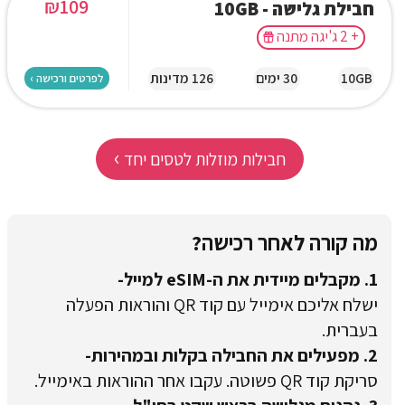
₪
109
חבילת גלישה - 10GB
+ 2 ג'יגה מתנה
10GB
30 ימים
126 מדינות
לפרטים ורכישה ›
›
חבילות מוזלות לטסים יחד
מה קורה לאחר רכישה?
1. מקבלים מיידית את ה-eSIM למייל-
ישלח אליכם אימייל עם קוד QR והוראות הפעלה
בעברית.
2. מפעילים את החבילה בקלות ובמהירות-
סריקת קוד QR פשוטה. עקבו אחר ההוראות באימייל.