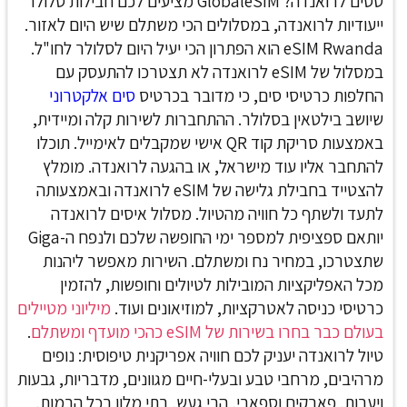
טסים לרואנדה? GlobaleSIM מציעים לכם חבילות סלולר
ייעודיות לרואנדה, במסלולים הכי משתלם שיש היום לאזור.
eSIM Rwanda
הוא הפתרון הכי יעיל היום לסלולר לחו"ל.
במסלול של eSIM לרואנדה לא תצטרכו להתעסק עם
החלפות כרטיסי סים, כי מדובר בכרטיס
סים אלקטרוני
שיושב בילטאין בסלולר. ההתחברות לשירות קלה ומיידית,
באמצעות סריקת קוד QR אישי שמקבלים לאימייל. תוכלו
להתחבר אליו עוד מישראל, או בהגעה לרואנדה.
מומלץ
להצטייד בחבילת גלישה של eSIM לרואנדה ובאמצעותה
לתעד ולשתף כל חוויה מהטיול. מסלול איסים לרואנדה
יותאם ספציפית למספר ימי החופשה שלכם ולנפח ה-Giga
שתצטרכו, במחיר נח ומשתלם. השירות מאפשר ליהנות
מכל האפליקציות המובילות לטיולים וחופשות, להזמין
כרטיסי כניסה לאטרקציות, למוזיאונים ועוד.
מיליוני מטיילים
בעולם כבר בחרו בשירות של eSIM כהכי מועדף ומשתלם
.
טיול לרואנדה יעניק לכם חוויה אפריקנית טיפוסית: נופים
מרהיבים, מרחבי טבע ובעלי-חיים מגוונים, מדבריות, גבעות
ויערות, פארקים וספארי, הרי געש, בתי מלון בכל הרמות,