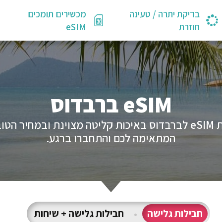
בדיקת יתרה / טעינה
מכשירים תומכים
חוזרת
eSIM
eSIM ברבדוס
GlobaleSIM מציעים לכם מגוון חבילות eSIM לברבדוס באיכות קליטה 
המתאימה לכם והתחברו ברגע.
חבילות גלישה
•
חבילות גלישה + שיחות