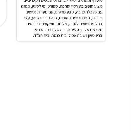
מועדף ומשתלם.
טיול לברבדוס שבאיים הקאריביים
מציע חופים בטורקיז יפהפה, ספורט ימי לסוגיו, מפגש
עם כלכלה יציבה, טבע מרשים, עם מערות נטיפים
נדירות, גנים בוטניים קסומים, קנה סוכר בשפע, עצי
דקל מתנשאים לגובה, מלונות מושקעים וריזורטים
חלומיים על הים.
עיר הבירה של ברבדוס היא
בריג'טאון ויש בה אפילו בית כנסת ובית חב"ד.
★
★
★
★
★
ההתקנה
"ה-eSIM עבד מדהים! גלישה רצופה בלי בעיות
"חסכתי י
ם!"
ובלי דאגות."
שהציעה ל
אורן לוי
תאילנד