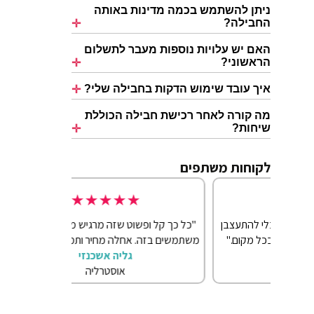
ניתן להשתמש בכמה מדינות באותה
החבילה?
האם יש עלויות נוספות מעבר לתשלום
הראשוני?
איך עובד שימוש הדקות בחבילה שלי?
מה קורה לאחר רכישת חבילה הכוללת
שיחות?
לקוחות משתפים
★
★
★
★
★
התעצבן
"כל כך קל ופשוט שזה מרגיש מוזר שלא כולם
"הייתי עם חברי
ום."
משתמשים בזה. אחלה מחיר ותמיכה מדהימה."
eSIM שלי ניצח את כולם. עובד בכל פינה."
גליה אשכנזי
אוסטרליה