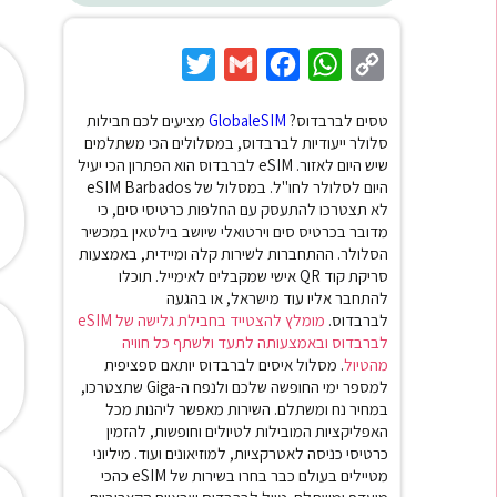
Twitter
Gmail
Facebook
WhatsApp
Copy
Link
טסים לברבדוס?
GlobaleSIM
מציעים לכם חבילות
סלולר ייעודיות לברבדוס, במסלולים הכי משתלמים
שיש היום לאזור.
eSIM לברבדוס הוא הפתרון הכי יעיל
היום לסלולר לחו"ל. במסלול של eSIM Barbados
לא תצטרכו להתעסק עם החלפות כרטיסי סים, כי
מדובר בכרטיס סים וירטואלי שיושב בילטאין במכשיר
הסלולר. ההתחברות לשירות קלה ומיידית, באמצעות
סריקת קוד QR אישי שמקבלים לאימייל. תוכלו
להתחבר אליו עוד מישראל, או בהגעה
לברבדוס.
מומלץ להצטייד בחבילת גלישה של eSIM
לברבדוס ובאמצעותה לתעד ולשתף כל חוויה
מהטיול
. מסלול איסים לברבדוס יותאם ספציפית
למספר ימי החופשה שלכם ולנפח ה-Giga שתצטרכו,
במחיר נח ומשתלם. השירות מאפשר ליהנות מכל
האפליקציות המובילות לטיולים וחופשות, להזמין
כרטיסי כניסה לאטרקציות, למוזיאונים ועוד.
מיליוני
מטיילים בעולם כבר בחרו בשירות של eSIM כהכי