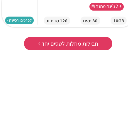
+ 2 ג'יגה מתנה
10GB
30 ימים
126 מדינות
לפרטים ורכישה ›
›
חבילות מוזלות לטסים יחד
★
★
★
★
★
★
★
★
★
★
ותר מחצי מחיר לעומת החבילה
"פעם ראשונה שאני חוזר מחו"ל בלי ל
י חברת הסלולר. אחלה פתרון."
על האינטרנט. עבד כמו שצריך בכל מק
שירן ביטון
אריאל שביט
ניו יורק
בריטניה