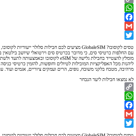
Copy
WhatsApp
Link
Facebook
Gmail
Twitter
טסים לקוסובו? GlobaleSIM מציעים לכם חבילות סלולר ייעודיות לקוסובו, במסלולים הכי משתלמים שיש היום לאזור. eSIM Kosovo
עם החלפות כרטיסי סים, כי מדובר בכרטיס סים וירטואלי שיושב בילטאין בסלולר. ההתחברות לשירות קלה ומיידית, בא
מומלץ להצטייד בחבילת גלישה של eSIM לקוסובו ובאמצעותה לתעד ולשתף כל חוויה מהטיול. מסלול
ליהנות מכל האפליקציות המובילות לטיולים וחופשות, להזמין כרטיסי כניסה 
מרהיבה, מטבח בלקני משובח, נופים, הרים ועמקים ציוריים, אגמים ועוד.
ער
לא נמצאו חבילות ליעד הנבחר
Copy
WhatsApp
Link
Facebook
Gmail
Twitter
טסים לקוסובו? GlobaleSIM מציעים לכם חבילות סלולר ייעודיות לקוסובו, במסלולים הכי משתלמים שיש היום לאזור. eSIM Kosovo