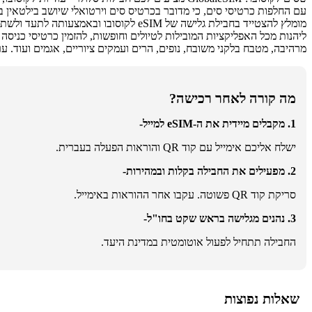
עם החלפות כרטיסי סים, כי מדובר בכרטיס סים וירטואלי שיושב בילטאין בסלולר. ההתחברות לשירות קלה ומיידית, בא
מומלץ להצטייד בחבילת גלישה של eSIM לקוסובו ובאמצעותה לתעד ולשתף כל חוויה מהטיול. מסלול
ליהנות מכל האפליקציות המובילות לטיולים וחופשות, להזמין כרטיסי כניסה 
מרהיבה, מטבח בלקני משובח, נופים, הרים ועמקים ציוריים, אגמים ועוד.
ער
מה קורה לאחר רכישה?
1. מקבלים מיידית את ה-eSIM למייל-
ישלח אליכם אימייל עם קוד QR והוראות הפעלה בעברית.
2. מפעילים את החבילה בקלות ובמהירות-
סריקת קוד QR פשוטה. עקבו אחר ההוראות באימייל.
3. נהנים מגלישה בראש שקט בחו"ל-
החבילה תתחיל לפעול אוטומטית במדינת היעד.
שאלות נפוצות