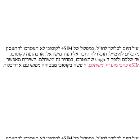
הוא הפתרון הכי יעיל היום לסלולר לחו"ל. במסלול של eSIM לקוסובו לא תצטרכו להתעסק
לקוסובו יותאם ספציפית למספר ימי החופשה שלכם ולנפח ה-Giga שתצטרכו, במחיר נח ומשתלם. השירות מאפשר
.
חופשה בקוסובו מבטיחה מפגש עם אדריכלות
הוא הפתרון הכי יעיל היום לסלולר לחו"ל. במסלול של eSIM לקוסובו לא תצטרכו להתעסק