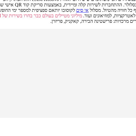
מצעות סריקת קוד QR אישי שמקבלים לאימייל. תוכלו להתחבר אליו עוד מישראל, או בהגעה לקוסובו.
אי סים
לאטרקציות, למוזיאונים ועוד.
מיליוני מטיילים בעולם כבר בחרו בשירות של eSIM כהכי מועדף ומשתלם
ים מרכזיות: פרישטינה הבירה, קאקניק, פריזרן.