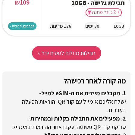
₪
109
חבילת גלישה - 10GB
+ 2 ג'יגה מתנה
10GB
30 ימים
126 מדינות
לפרטים ורכישה ›
›
חבילות מוזלות לטסים יחד
מה קורה לאחר רכישה?
1. מקבלים מיידית את ה-eSIM למייל-
ישלח אליכם אימייל עם קוד QR והוראות הפעלה
בעברית.
2. מפעילים את החבילה בקלות ובמהירות-
סריקת קוד QR פשוטה. עקבו אחר ההוראות באימייל.