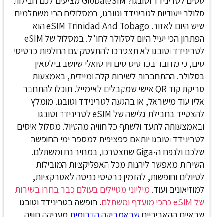
טסים לטרינידד וטובגו? GlobaleSIM מציעים לכם חבילות
סלולר ייעודיות לטרינידד וטובגו, במסלולים הכי משתלמים
שיש היום לאזור. eSIM Trinidad And Tobago
הוא
הפתרון הכי יעיל היום לסלולר לחו"ל. במסלול של eSIM
לטרינידד וטובגו לא תצטרכו להתעסק עם החלפות כרטיסי
סים, כי מדובר בכרטיס סים וירטואלי שיושב בילטאין
בסלולר. ההתחברות לשירות קלה ומיידית, באמצעות
סריקת קוד QR אישי שמקבלים לאימייל. תוכלו להתחבר
אליו עוד מישראל, או בהגעה לטרינידד וטובגו.
מומלץ
להצטייד בחבילת גלישה של eSIM לטרינידד וטובגו
ובאמצעותה לתעד ולשתף כל חוויה מהטיול. מסלול איסים
לטרינידד וטובגו יותאם ספציפית למספר ימי החופשה
שלכם ולנפח ה-Giga שתצטרכו, במחיר נח ומשתלם.
השירות מאפשר ליהנות מכל האפליקציות המובילות
לטיולים וחופשות, להזמין כרטיסי כניסה לאטרקציות,
למוזיאונים ועוד.
מיליוני מטיילים בעולם כבר בחרו בשירות
של eSIM כהכי מועדף ומשתלם
.
חופשה בטרינידד וטובגו
שבאיים הקאריביים
שבאמריקה הדרומית
מעניקה חוויה