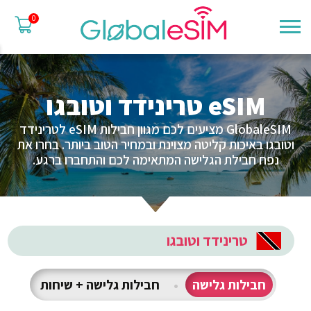
0
eSIM טרינידד וטובגו
GlobaleSIM מציעים לכם מגוון חבילות eSIM לטרינידד
וטובגו באיכות קליטה מצוינת ובמחיר הטוב ביותר. בחרו את
נפח חבילת הגלישה המתאימה לכם והתחברו ברגע.
טרינידד וטובגו
חבילות גלישה
•
חבילות גלישה + שיחות