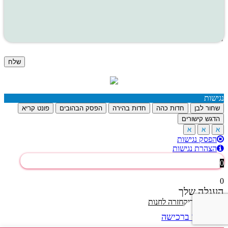
האתר עומד בתקני האבטחה המחמירים ביותר
נגישות
שחור לבן
חדות כהה
חדות בהירה
הפסק הבהובים
פונט קריא
הדגש קישורים
א
א
א
הפסק נגישות
הצהרת נגישות
0
0
העגלה שלך
הסל שלך ריק
חזרה לחנות
המשך ברכישה