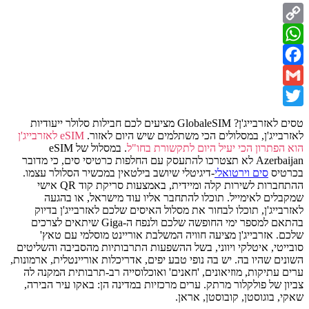
Copy
WhatsApp
Link
Facebook
Gmail
Twitter
טסים לאזרבייג'ן? GlobaleSIM מציעים לכם חבילות סלולר ייעודיות
לאזרבייג'ן, במסלולים הכי משתלמים שיש היום לאזור.
eSIM לאזרבייג'ן
הוא הפתרון הכי יעיל היום לתקשורת בחו"ל
. במסלול של eSIM
Azerbaijan לא תצטרכו להתעסק עם החלפות כרטיסי סים, כי מדובר
בכרטיס
סים וירטואלי
-דיגיטלי שיושב בילטאין במכשיר הסלולר עצמו.
ההתחברות לשירות קלה ומיידית, באמצעות סריקת קוד QR אישי
שמקבלים לאימייל. תוכלו להתחבר אליו עוד מישראל, או בהגעה
לאזרבייג'ן, תוכלו לבחור את מסלול האיסים שלכם לאזרבייג'ן בדיוק
בהתאם למספר ימי החופשה שלכם ולנפח ה-Giga שיתאים לצרכים
שלכם. אזרבייג'ן מציעה חוויה המשלבת אוריינט מוסלמי עם טאץ'
סובייטי, איטלקי ויווני, בשל ההשפעות התרבותיות מהסביבה והשליטים
השונים שהיו בה. יש בה נופי טבע יפים, אדריכלות אוריינטלית, ארמונות,
ערים עתיקות, מוזיאונים, 'חאנים' ואוכלוסייה רב-תרבותית המקנה לה
צביון של פולקלור מרתק. ערים מרכזיות במדינה הן: באקו עיר הבירה,
שאקי, בוגוסטן, קובוסטן, אראן.