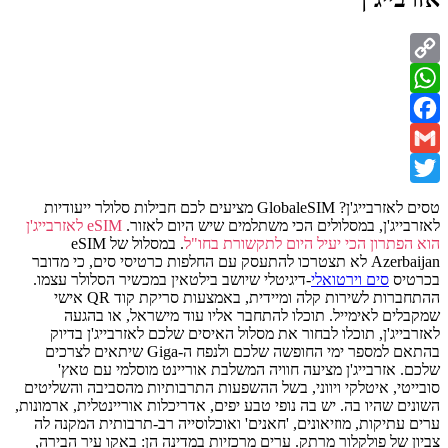
Copy
WhatsApp
Link
Facebook
Gmail
Twitter
טסים לאזרבייג'ן? GlobaleSIM מציעים לכם חבילות סלולר ייעודיות
לאזרבייג'ן, במסלולים הכי משתלמים שיש היום לאזור.
eSIM לאזרבייג'ן
הוא הפתרון הכי יעיל היום לתקשורת בחו"ל
. במסלול של eSIM
Azerbaijan לא תצטרכו להתעסק עם החלפות כרטיסי סים, כי מדובר
בכרטיס
סים וירטואלי
-דיגיטלי שיושב בילטאין במכשיר הסלולר עצמו.
ההתחברות לשירות קלה ומיידית, באמצעות סריקת קוד QR אישי
שמקבלים לאימייל. תוכלו להתחבר אליו עוד מישראל, או בהגעה
לאזרבייג'ן, תוכלו לבחור את מסלול האיסים שלכם לאזרבייג'ן בדיוק
בהתאם למספר ימי החופשה שלכם ולנפח ה-Giga שיתאים לצרכים
שלכם. אזרבייג'ן מציעה חוויה המשלבת אוריינט מוסלמי עם טאץ'
סובייטי, איטלקי ויווני, בשל ההשפעות התרבותיות מהסביבה והשליטים
השונים שהיו בה. יש בה נופי טבע יפים, אדריכלות אוריינטלית, ארמונות,
ערים עתיקות, מוזיאונים, 'חאנים' ואוכלוסייה רב-תרבותית המקנה לה
צביון של פולקלור מרתק. ערים מרכזיות במדינה הן: באקו עיר הבירה,