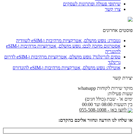
שיתופי פעולה ופתרונות לעסקים
צרו קשר
פוסטים אחרונים
גטבורג: נופש מושלם, אטרקציות מרהיבות ו-eSIM לשוודיה
אסטרגום מחכה לכם: נופש מושלם, אטרקציות מרהיבות ו-eSIM
להונגריה
טסים לגרינלנד? נופש מושלם, אטרקציות מרהיבות ו-eSIM לדרום
גרינלנד
אוטילה: נופש מושלם, אטרקציות מרהיבות ו-eSIM להונדורס
יצירת קשר
מוקד שירות לקוחות whatsapp
שעות פעילות:
ימים א' - שבת (כולל חגים)
בין השעות 08:00 ועד 00:00
לחצו כאן - 055-508-1008
או שלחו לנו הודעה ונחזור אליכם בהקדם: