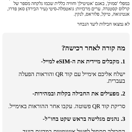
במפלי 'סמוק', באגם 'אטיטילן' וחוויה כללית שכמו נלקחה מספר של
קרלוס קסטנדה.
ערים מרכזיות: גואטמלה-סיטי (עיר הבירה) סאן פדרו,
אנטיגואה, טיקל, פלוראס, לנקין.
לא נמצאו חבילות ליעד הנבחר
מה קורה לאחר רכישה?
1. מקבלים מיידית את ה-eSIM למייל-
ישלח אליכם אימייל עם קוד QR והוראות הפעלה
בעברית.
2. מפעילים את החבילה בקלות ובמהירות-
סריקת קוד QR פשוטה. עקבו אחר ההוראות באימייל.
3. נהנים מגלישה בראש שקט בחו"ל-
החבילה תתחיל לפעול אוטומטית במדינת היעד.