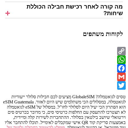
מה קורה לאחר רכישת חבילה הכוללת
שיחות?
לקוחות משתפים
Copy
WhatsApp
Link
Facebook
Gmail
Twitter
טסים לגואטמלה? GlobaleSIM מציעים לכם חבילות סלולר ייעודיות
לגואטמלה, במסלולים הכי משתלמים שיש היום לאזור. eSIM Guatemala
הוא הפתרון הכי יעיל היום לסלולר לחו"ל. במסלול של eSIM לגואטמלה
לא תצטרכו להתעסק עם החלפות כרטיסי סים, כי מדובר בכרטיס סים
וירטואלי שיושב בילטאין בסלולר. ההתחברות לשירות קלה ומיידית,
באמצעות סריקת קוד QR אישי שמקבלים לאימייל. תוכלו להתחבר אליו
עוד מישראל, או בהגעה לגואטמלה.
מומלץ להצטייד בחבילת גלישה של