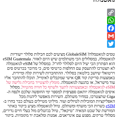
Copy
WhatsApp
Link
Facebook
Gmail
Twitter
טסים לגואטמלה? GlobaleSIM מציעים לכם חבילות סלולר ייעודיות
לגואטמלה, במסלולים הכי משתלמים שיש היום לאזור. eSIM Guatemala
הוא הפתרון הכי יעיל היום לסלולר לחו"ל. במסלול של eSIM לגואטמלה
לא תצטרכו להתעסק עם החלפות כרטיסי סים, כי מדובר בכרטיס סים
וירטואלי שיושב בילטאין בסלולר. ההתחברות לשירות קלה ומיידית,
באמצעות סריקת קוד QR אישי שמקבלים לאימייל. תוכלו להתחבר אליו
עוד מישראל, או בהגעה לגואטמלה.
מומלץ להצטייד בחבילת גלישה של
eSIM לגואטמלה ובאמצעותה לתעד ולשתף כל חוויה מהטיול
. מסלול
איסים לגואטמלה יותאם ספציפית למספר ימי החופשה שלכם ולנפח ה-
Giga שתצטרכו, במחיר משתלם. השירות מאפשר ליהנות מכל
האפליקציות המובילות לטיולים ועוד. מיליוני מטיילים בעולם כבר בחרו ב-
eSIM
כשרות הכי מועדף ומשתלם.
טיול לגואטמלה מציע ביקור באתר
המורשת של שבט המאיה "טיקאל", טיול בג'ונגלים מול בעלי חיים נדירים,
מסלולי טרקים, מפגש עם אינדיאנים, אמנות ומלאכת יד מקומיות, ביקור