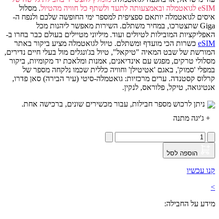
eSIM לגואטמלה ובאמצעותה לתעד ולשתף כל חוויה מהטיול
. מסלול
איסים לגואטמלה יותאם ספציפית למספר ימי החופשה שלכם ולנפח ה-
Giga שתצטרכו, במחיר משתלם. השירות מאפשר ליהנות מכל
האפליקציות המובילות לטיולים ועוד. מיליוני מטיילים בעולם כבר בחרו ב-
eSIM
כשרות הכי מועדף ומשתלם.
טיול לגואטמלה מציע ביקור באתר
המורשת של שבט המאיה "טיקאל", טיול בג'ונגלים מול בעלי חיים נדירים,
מסלולי טרקים, מפגש עם אינדיאנים, אמנות ומלאכת יד מקומיות, ביקור
במפלי 'סמוק', באגם 'אטיטילן' וחוויה כללית שכמו נלקחה מספר של
קרלוס קסטנדה.
ערים מרכזיות: גואטמלה-סיטי (עיר הבירה) סאן פדרו,
אנטיגואה, טיקל, פלוראס, לנקין.
ניתן לרכוש מספר חבילות, עבור מכשירים שונים, ברכישה אחת.
+
ג'יגה מתנה
הוספה לסל
קנו עכשיו
>
מידע על החבילה: