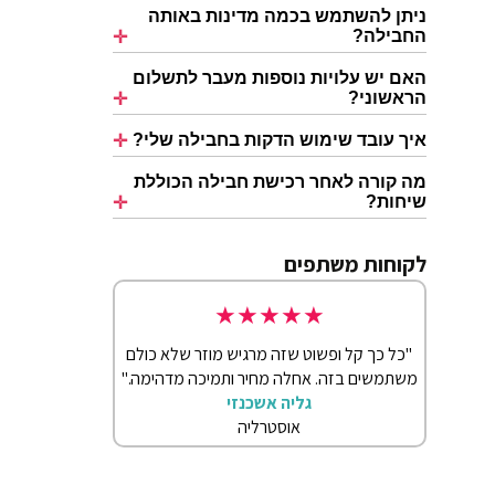
ניתן להשתמש בכמה מדינות באותה
החבילה?
האם יש עלויות נוספות מעבר לתשלום
הראשוני?
איך עובד שימוש הדקות בחבילה שלי?
מה קורה לאחר רכישת חבילה הכוללת
שיחות?
לקוחות משתפים
★
★
★
★
★
התעצבן
"כל כך קל ופשוט שזה מרגיש מוזר שלא כולם
"הייתי עם חברי
ום."
משתמשים בזה. אחלה מחיר ותמיכה מדהימה."
eSIM שלי ניצח את כולם. עובד בכל פינה."
גליה אשכנזי
אוסטרליה