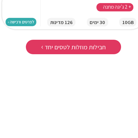
+ 2 ג'יגה מתנה
10GB
30 ימים
126 מדינות
לפרטים ורכישה ›
›
חבילות מוזלות לטסים יחד
★
★
★
★
★
★
★
★
★
★
ותר מחצי מחיר לעומת החבילה
"פעם ראשונה שאני חוזר מחו"ל בלי ל
י חברת הסלולר. אחלה פתרון."
על האינטרנט. עבד כמו שצריך בכל מק
שירן ביטון
אריאל שביט
ניו יורק
בריטניה