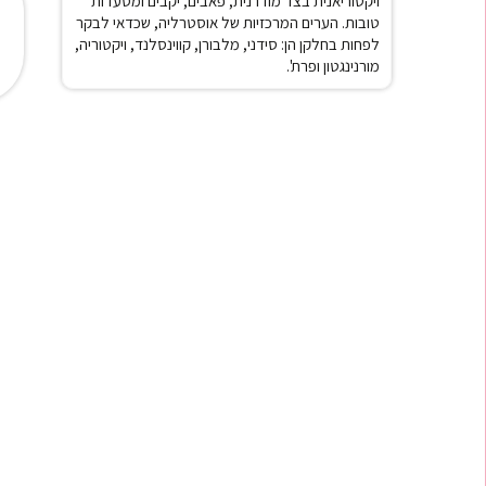
ויקטוריאנית בצד מודרנית, פאבים, יקבים ומסעדות
טובות. הערים המרכזיות של אוסטרליה, שכדאי לבקר
לפחות בחלקן הן: סידני, מלבורן, קווינסלנד, ויקטוריה,
מורנינגטון ופרת'.
★
★
★
★
★
ההתקנה
"ה-eSIM עבד מדהים! גלישה רצופה בלי בעיות
"חסכתי י
ם!"
ובלי דאגות."
שהציעה ל
אורן לוי
תאילנד