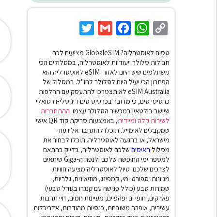
Twitter
Gmail
Facebook
WhatsApp
Copy
Link
טסים לאוסטרליה? GlobaleSIM מציעים לכם
חבילות סלולר ייעודיות לאוסטרליה, במסלולים הכי
משתלמים שיש היום לאזור. eSIM לאוסטרליה הוא
הפתרון הכי יעיל היום לסלולר לחו"ל. במסלול של
eSIM Australia לא תצטרכו להתעסק עם החלפות
כרטיסי סים, כי מדובר בכרטיס סים דיגיטלי-וירטואלי
שיושב בילטאין במכשיר הסלולר עצמו.
ההתחברות
לשירות קלה ומיידית
, באמצעות סריקת קוד QR אישי
שמקבלים לאימייל. תוכלו להתחבר אליו עוד
מישראל, או בהגעה לאוסטרליה. תוכלו לבחור את
מסלול
האיסים
שלכם לאוסטרליה, בדיוק בהתאם
למספר ימי החופשה שלכם ולנפח ה-Giga שיתאים
לצרכים שלכם. טיול לאוסטרליה מציעה חוויות
מגוונות: ספורט ימי, קמפינג, מוזיאונים, גלריות,
שמורות טבע (כולל פגישה עם קנגרו בגודל טבעי)
פארקים, חופי ים יפהפיים, מעיינות חמים, חיי תרבות
עשירים, אופרה משובחת, כנסיות מהודרות, אדריכלות