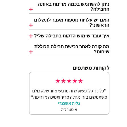
ניתן להשתמש בכמה מדינות באותה
החבילה?
האם יש עלויות נוספות מעבר לתשלום
הראשוני?
איך עובד שימוש הדקות בחבילה שלי?
מה קורה לאחר רכישת חבילה הכוללת
שיחות?
לקוחות משתפים
★
★
★
★
★
התעצבן
"כל כך קל ופשוט שזה מרגיש מוזר שלא כולם
"הייתי עם חברי
ום."
משתמשים בזה. אחלה מחיר ותמיכה מדהימה."
eSIM שלי ניצח את כולם. עובד בכל פינה."
גליה אשכנזי
אוסטרליה