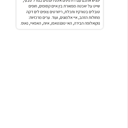
יפגיש אתכם עם דולפינים אינטליגנטים בגודל טבעי,
שייט על יאכטה מפוארת בין איים קסומים, חופים
טובלים בטורקיז ותכלת, ריזורטים צופים לים דקה
מחולות הזהב, איי אלמוגים, ועוד.
ערים מרכזיות:
נוקואלופה הבירה, האי טונגטאפו, איוה, האפאיי, נאוס.
★
★
★
★
★
ההתקנה
"ה-eSIM עבד מדהים! גלישה רצופה בלי בעיות
"חסכתי י
ם!"
ובלי דאגות."
שהציעה ל
אורן לוי
תאילנד