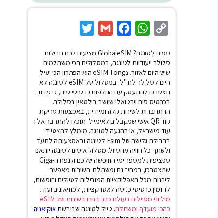
Twitter
Gmail
Facebook
WhatsApp
Copy
Link
טסים לטונגה? GlobaleSIM מציעים לכם חבילות
סלולר ייעודיות לטונגה, במסלולים הכי משתלמים
שיש היום לאזור. eSIM Tonga
הוא הפתרון הכי יעיל
היום לסלולר לחו"ל. במסלול של eSIM לטונגה לא
תצטרכו להתעסק עם החלפות כרטיסי סים, כי מדובר
בכרטיס סים וירטואלי שיושב בילטאין בסלולר.
ההתחברות לשירות קלה ומיידית, באמצעות סריקת
קוד QR אישי שמקבלים לאימייל. תוכלו להתחבר אליו
עוד מישראל, או בהגעה לטונגה.
מומלץ להצטייד
בחבילת גלישה של Esim לטונגה ובאמצעותה לתעד
ולשתף כל חוויה מהטיול. מסלול איסים לטונגה יותאם
ספציפית למספר ימי החופשה שלכם ולנפח ה-Giga
שתצטרכו, במחיר נח ומשתלם. השירות מאפשר
ליהנות מכל האפליקציות המובילות לטיולים וחופשות,
להזמין כרטיסי כניסה לאטרקציות, למוזיאונים ועוד.
מיליוני מטיילים בעולם כבר בחרו בשירות של eSIM
כהכי מועדף ומשתלם
.
טיול לטונגה שביבשת
אוקיאניה