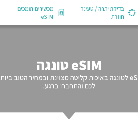
בדיקת יתרה / טעינה
מכשירים תומכים
חוזרת
eSIM
eSIM טונגה
GlobaleSIM מציעים לכם מגוון חבילות eSIM לטונגה באיכות קליטה מצוי
לכם והתחברו ברגע.