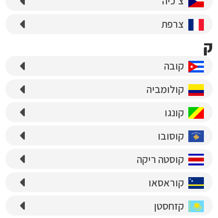
צ'כיה
צרפת
ק
קובה
קולומביה
קונגו
קוסובו
קוסטה ריקה
קוראסאו
קזחסטן