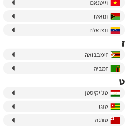
וייטנאם
ונואטו
ונצואלה
ז
זימבבואה
זמביה
ט
טג'יקיסטן
טוגו
טונגה