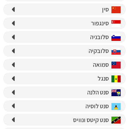
סין
סינגפור
סלובניה
סלובקיה
סמואה
סנגל
סנט הלנה
סנט לוסיה
סנט קיטס ונוויס