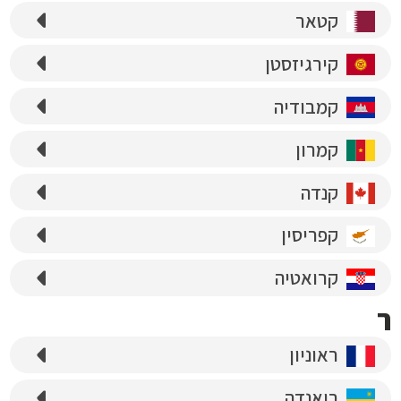
קטאר
קירגיזסטן
קמבודיה
קמרון
קנדה
קפריסין
קרואטיה
ר
ראוניון
רואנדה