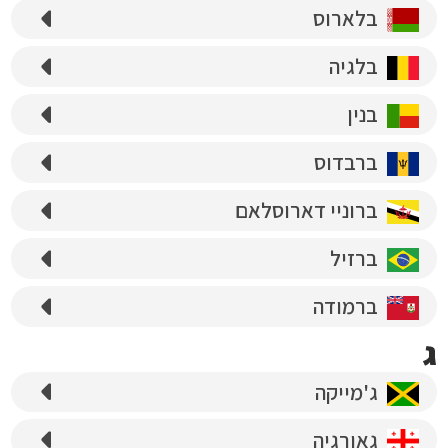
בלארוס
בלגיה
בנין
ברבדוס
ברוניי דארוסלאם
ברזיל
ברמודה
ג
ג'מייקה
גאורגיה