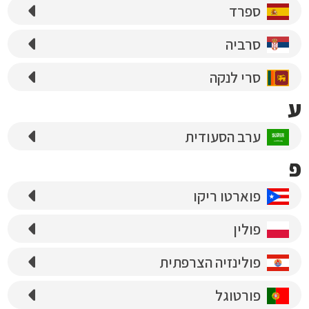
ספרד
סרביה
סרי לנקה
ע
ערב הסעודית
פ
פוארטו ריקו
פולין
פולינזיה הצרפתית
פורטוגל