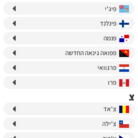
פיג'י
פינלנד
פנמה
פפואה גינאה החדשה
פרגוואי
פרו
צ
צ'אד
צ'ילה