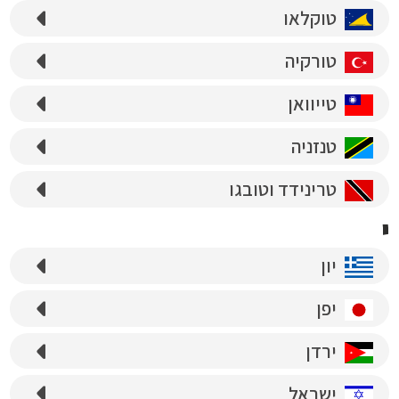
טוקלאו
טורקיה
טייוואן
טנזניה
טרינידד וטובגו
י
יון
יפן
ירדן
ישראל