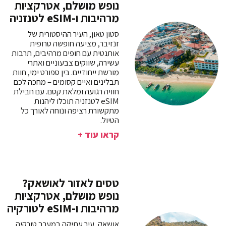
נופש מושלם, אטרקציות
מרהיבות ו-eSIM לטנזניה
סטון טאון, העיר ההיסטורית של
זנזיבר, מציעה חופשה טרופית
אותנטית עם חופים מרהיבים, תרבות
עשירה, שווקים צבעוניים ואתרי
מורשת ייחודיים. בין ספורט ימי, חוות
תבלינים ואיים קסומים – מחכה לכם
חוויה רגועה ומלאת קסם. עם חבילת
eSIM לטנזניה תוכלו ליהנות
מתקשורת רציפה ונוחה לאורך כל
הטיול.
קראו עוד +
טסים לאזור לאושאק?
נופש מושלם, אטרקציות
מרהיבות ו-eSIM לטורקיה
אושאק, עיר עתיקה במערב טורקיה,