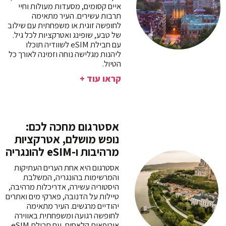
איים קסומים, מסעדות מעולות וחיי
תרבות עשירים. העיר מתאימה
לחופשה זוגית או משפחתית עם שילוב
של טבע, שופינג ואטרקציות לכל גיל.
עם חבילת eSIM לשוודיה תוכלו
ליהנות מגלישה נוחה וזמינה לאורך כל
הטיול.
קראו עוד +
אסטרגום מחכה לכם:
נופש מושלם, אטרקציות
מרהיבות ו-eSIM להונגריה
אסטרגום היא אחת הערים העתיקות
והמרשימות בהונגריה, המשלבת
היסטוריה עשירה, אדריכלות מרהיבה,
טיילות על הדנובה, פארקי מים ואתרים
יהודיים מרגשים. העיר מתאימה
לחופשה רגועה ומשפחתית באווירה
אירופאית קלאסית. עם חבילת eSIM