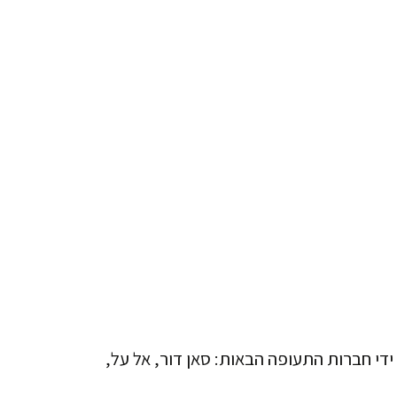
קטוביץ' Międzynarodowy Port Lotniczy Katowice מוצעות גם על ידי חברות התעופה הבאות: סאן דור, אל על,