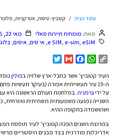
עמוד הבית
קטוביץ: טיסות, אטרקציות, מלונות מומלצים
המחבר
תאריך
מאת:
מומחית תיירות סאלי
מאי 22, 2025
הפוסט
פוסט
eSIM
,
e-sim
,
e SIM
,
אי סים
,
איסים
,
בלוג
Twitter
Gmail
Facebook
WhatsApp
Copy
Link
העיר קטוביץ' אשר בחבל-ארץ שלזיה ב
פולין
ה-19 עיר תעשייתית אפורה (בעיקר תעשיות פח
על ידי
גרמניה
. במלחמת העולם הראשונה היא עב
השנייה נפגעה משמעותית תשתיתית ואזרחית, כו
ושהושמדה בתקופה ההיא.
במרוצת השנים הפכה קטוביץ' לעיר תוססת המציע
אדריכלות מודרנית בצד מבנים היסטוריים מרשי