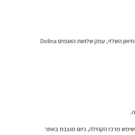
קטוביץ' מציעה מגוון יפה של מקומות מעניינים, באזורי הכפר ובעיר, בחיק הטבע ובמרכזי תרבות, ביניהם: המוזיאון השלזי, עמק שלושת האגמים Dolina
 שימש מרכז הקהילה, כיום מוצבת באתר