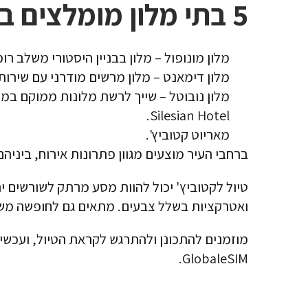
5 בתי מלון מומלצים בקטוביץ'
מלון מונופול – מלון בבניין היסטורי משלב רו
מלון דימאנט – מלון מרשים מודרני עם שירות 
מלון נובוטל – שייך לרשת מלונות ממוקם במר
Silesian Hotel.
מאריוט קטוביץ'.
ברחבי העיר מוצעים מגוון פתרונות אירוח, ביניהם דירות Air bnb מלונות בוטיק, אכסניות ובתי מלון ב
טיול לקטוביץ' יכול להוות מסע מרתק לשורשים יהו
ואטרקציות בשלל צבעים. מתאים גם לחופשה מש
מוזמנים להתכונן ולהתרגש לקראת הטיול, ועכשי
GlobaleSIM.