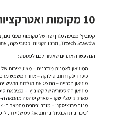
10 מקומות ואטרקציות שכדאי לראות בקטוביץ'
Trzech Stawów, מרכז הקניות 'קטוביצקה', אחוזת גיסוביץ' ועוד.
הנה עשרה אתרים שאסור לכם לפספס:
המוזיאון לאמנות מודרנית – מציג יצירות של א
כיכר רינק ורחוב סילזקה – אזור המשמש מרכז 
מוזיאון הכרייה – המציג את תולדות התעשייה 
מוזיאון ההיסטוריה של קטוביץ' – מציג את סי
פארק קוסצ'יושקו – פארק יפהפה מהמאה ה-18 מציע פיסת שלווה לפיקניק מקומי ולפעילויות פנאי מרגיעה.
מנזר פרנציסקני – מנזר יפהפה מהמאה ה-14, המשמש כמרכז תרבותי.
'כיכר בית הכנסת' ברחוב אוגוסט שניידר, 