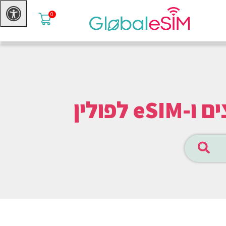
0
פולין