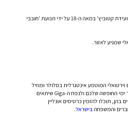
האזור היהודי: בית הקברות היהודי, המעיד על העבר היהודי העשיר של העיר, בית חב"ד והבית שבו נערכה ועידת קטוביץ' במאה ה-18 על ידי תנועת 'חובבי
לי שמגיע לאזור.
וירטואלי המוטמע אינטגרלית בסלולר ומוזיל
משמעותית את עלויות הסלולר לחו"ל. תוכלו לבחור את מסלול ה-Esim שלכם לקטוביץ'/פולין בהתאם למספר ימי החופשה שלכם ולנפח ה-Giga שיתאים
הן, תוכלו להזמין כרטיסים אונליין
החברים והמשפחה
בישראל
.