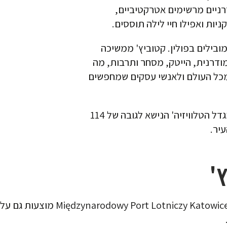
דרניים מרשימים אטרקטיביים,
ניות ואפילו חיי לילה תוססים.
ובילים בפולין. קטוביץ' ממשיכה
דרנית, הייטק, מסחר ותרבות, מה
מכל העולם ולאנשי עסקים שמחפשים
נקודה מעניינת לפתוח בה את הטיול בעיר היא 'מגדל הטלוויזיה' הנישא לגובה של 114
יר.
'
טיסות ישירות מנתב"ג לנמל התעופה ב