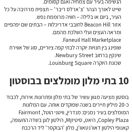
הנשימה בעיר עם צמחיה ואגם קסומים.
שייט לאורך הנהר 'צ'ארלס ריבר' – תצפית מרהיבה על כל
העיר, ביום או בלילה – חוויה מרוממת נפש.
אזור Beacon Hill לחובבי אדריכלות – הבתים שם יפהפיים
ומראה העצים ועלי השלכת מהמם.
Faneuil Hall Marketplace.
שופינג בין חנויות יוקרה לבתי קפה ציוריים, סוג של אווירת
שינקין ברחוב Newbury Street.
שכונת היוקרה Louisburg Square.
10 בתי מלון מומלצים בבוסטון
בוסטון מציעה מגוון עשיר של בתי מלון ופתרונות אירוח, לכבוד
כ-20 מיליון תיירים בשנה שפוקדים אותה. עם המלונות
המומלצים בעיר נמנים: מנדרין, וויטני הוטל, Fairmont
Copley Plaza, היאט, סיטיזןM, הילטון לוגן בשדה התעופה,
קאנופי הילטון דאוו'נטאוו'ן, מלון 'הבוקסר' ליד הרכבת