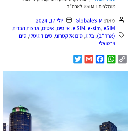
מומלצים ו-eSIM לארה"ב
המחבר
תאריך
מאת:
GlobaleSIM
יולי 17, 2024
הפוסט
פוסט
eSIM
,
e-sim
,
e SIM
,
אי סים
,
איסים
,
ארצות הברית
(ארה"ב)
,
בלוג
,
סים אלקטרוני
,
סים דיגיטלי
,
סים
וירטואלי
Twitter
Gmail
Facebook
WhatsApp
Copy
Link