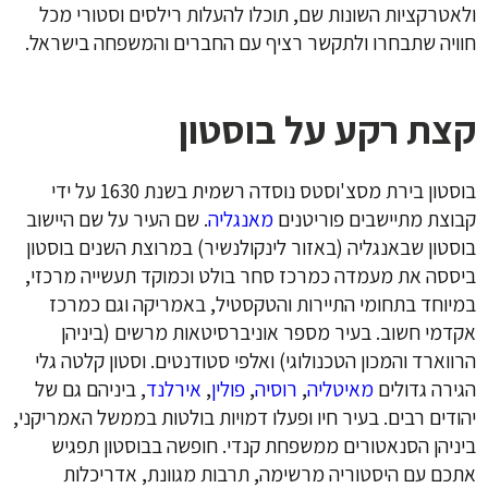
ולאטרקציות השונות שם, תוכלו להעלות רילסים וסטורי מכל
חוויה שתבחרו ולתקשר רציף עם החברים והמשפחה בישראל.
קצת רקע על בוסטון
בוסטון בירת מסצ'וסטס נוסדה רשמית בשנת 1630 על ידי
קבוצת מתיישבים פוריטנים
מאנגליה
. שם העיר על שם היישוב
בוסטון שבאנגליה (באזור לינקולנשיר) במרוצת השנים בוסטון
ביססה את מעמדה כמרכז סחר בולט וכמוקד תעשייה מרכזי,
במיוחד בתחומי התיירות והטקסטיל, באמריקה וגם כמרכז
אקדמי חשוב. בעיר מספר אוניברסיטאות מרשים (ביניהן
הרווארד והמכון הטכנולוגי) ואלפי סטודנטים. וסטון קלטה גלי
הגירה גדולים
מאיטליה
,
רוסיה
,
פולין
,
אירלנד
, ביניהם גם של
יהודים רבים. בעיר חיו ופעלו דמויות בולטות בממשל האמריקני,
ביניהן הסנאטורים ממשפחת קנדי. חופשה בבוסטון תפגיש
אתכם עם היסטוריה מרשימה, תרבות מגוונת, אדריכלות