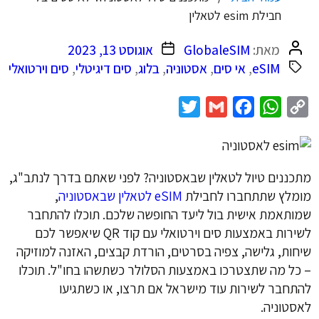
חבילת esim לטאלין
המחבר
תאריך
מאת:
GlobaleSIM
אוגוסט 13, 2023
הפוסט
פוסט
eSIM
,
אי סים
,
אסטוניה
,
בלוג
,
סים דיגיטלי
,
סים וירטואלי
Twitter
Gmail
Facebook
WhatsApp
Copy
Link
מתכננים טיול לטאלין שבאסטוניה? לפני שאתם בדרך לנתב"ג,
מומלץ שתתחברו לחבילת
eSIM לטאלין שבאסטוניה
,
שמותאמת אישית בול ליעד החופשה שלכם. תוכלו להתחבר
לשירות באמצעות סים וירטואלי עם קוד QR שיאפשר לכם
שיחות, גלישה, צפיה בסרטים, הורדת קבצים, האזנה למוזיקה
– כל מה שתצטרכו באמצעות הסלולר כשתשהו בחו"ל. תוכלו
להתחבר לשירות עוד מישראל אם תרצו, או כשתגיעו
לאסטוניה.