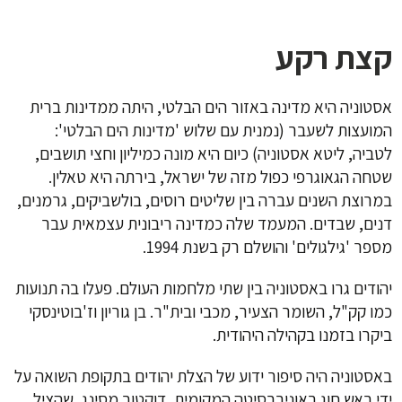
קצת רקע
אסטוניה היא מדינה באזור הים הבלטי, היתה ממדינות ברית
המועצות לשעבר (נמנית עם שלוש 'מדינות הים הבלטי':
לטביה, ליטא אסטוניה) כיום היא מונה כמיליון וחצי תושבים,
שטחה הגאוגרפי כפול מזה של ישראל, בירתה היא טאלין.
במרוצת השנים עברה בין שליטים רוסים, בולשביקים, גרמנים,
דנים, שבדים. המעמד שלה כמדינה ריבונית עצמאית עבר
מספר 'גילגולים' והושלם רק בשנת 1994.
יהודים גרו באסטוניה בין שתי מלחמות העולם. פעלו בה תנועות
כמו קק"ל, השומר הצעיר, מכבי ובית"ר. בן גוריון וז'בוטינסקי
ביקרו בזמנו בקהילה היהודית.
באסטוניה היה סיפור ידוע של הצלת יהודים בתקופת השואה על
ידי ראש חוג באוניברסיטה המקומית, דוקטור מסינג, שהציל