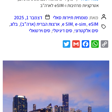
אטרקציות מרהיבות ו-eSIM לארה"ב
המחבר
תאריך
מאת:
מומחית תיירות סאלי
דצמבר 1, 2025
הפוסט
פוסט
eSIM
,
e-sim
,
e SIM
,
ארצות הברית (ארה"ב)
,
בלוג
,
סים אלקטרוני
,
סים דיגיטלי
,
סים וירטואלי
Twitter
Gmail
Facebook
WhatsApp
Copy
Link