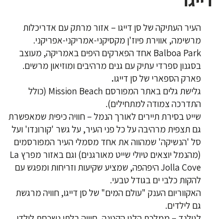
העיר העתיקה של סן דייגו – אזור מרתק עם אדריכלות
מרשימה, אווירת פיוז'ן מקסיקני-אמריקני-אפריקני.
Balboa Park אחד הפארקים היפים באמריקה, מעוצב
בסגנון ספרדי עתיק עם גנים מרהיבים ומוזיאון מרשים.
פארק הספארי של סן דייגו
.
גלישת גלים באתר המפורסם Mission Beach (כולל
התדרכה צמודה למתחילים).
שייט בסירת תיירים לאורך הנמל – חוויה כיפית שמאפשרת
גם תצפית מרהיבה על כל פני העיר, על גשר 'קורונדו' ועל
סל 'הנשיקה' שמהווה את אחד מסמלי העיר המפורסמים
(מהנמל יוצאים טיולי שייט מאורגנים) וגם באזור מפרץ La
Jolla Cove היפהפה, שמציע שקיעות וזריחות ומפגש עם
להקות כלבי ים בגודל טבעי.
האקווריום הענק "עולם המים" של סן דייגו, חוויה מרגשת
גם לילדים.
לגולנד – ממלכת הלגו הקטנה, חוויה בלתי נשכחת לילדי,