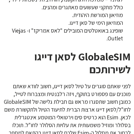
כולל מתקני שעשועים מאתגרים ומהנים.
מוזיאון המורשת היהודית.
המוזיאון הימי של סאן דייגו.
שופינג באואטלטים המובילים "לאס אמריקז" ו-
Viejas
Outlet.
GlobaleSIM לסאן דייגו
לשירותכם
לפני שאתם סוגרים על טיול לסאן דייגו, חשוב לוודא שאתם
מוכנים עם פספורט בתוקף, ויזה רלבנטית ומצברוח לטייל,
כמובן חשוב שתסגרו מראש גם חבילת גלישה של GlobaleSIM
לחו"ל/לסאן דייגו ארצות הברית לתיעוד הטיול ולתקשורת משם
לכאן. Esim הוא כרטיס סים וירטואלי המוטמע אינטגרלית
בסלולר ומוזיל משמעותית את עלויות הסלולר לחו"ל. תוכלו
לבחור את מסלול ה-Esim שלכם לסאן דייגו בהתאם למספר