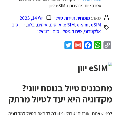
אטרקציות מרהיבות ו-eSIM ליוון
המחבר
תאריך
מאת:
מומחית תיירות סאלי
יולי 14, 2025
הפוסט
פוסט
eSIM
,
e-sim
,
e SIM
,
אי סים
,
איסים
,
בלוג
,
יוון
,
סים
אלקטרוני
,
סים דיגיטלי
,
סים וירטואלי
Twitter
Gmail
Facebook
WhatsApp
Copy
Link
מתכננים טיול בנוסח יווני?
מקדוניה היא יעד לטיול מרתק
לפני שאתם 'אורזים' טרולי ומזוודה לקראת הטיול למקדוניה