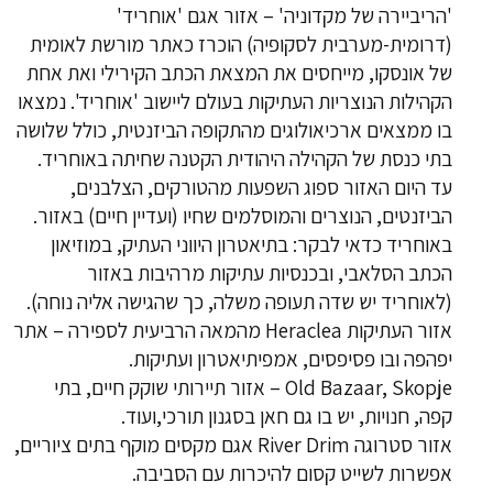
'הריביירה של מקדוניה' – אזור אגם 'אוחריד'
(דרומית-מערבית לסקופיה) הוכרז כאתר מורשת לאומית
של אונסקו, מייחסים את המצאת הכתב הקירילי ואת אחת
הקהילות הנוצריות העתיקות בעולם ליישוב 'אוחריד'. נמצאו
בו ממצאים ארכיאולוגים מהתקופה הביזנטית, כולל שלושה
בתי כנסת של הקהילה היהודית הקטנה שחיתה באוחריד.
עד היום האזור ספוג השפעות מהטורקים, הצלבנים,
הביזנטים, הנוצרים והמוסלמים שחיו (ועדיין חיים) באזור.
באוחריד כדאי לבקר: בתיאטרון היווני העתיק, במוזיאון
הכתב הסלאבי, ובכנסיות עתיקות מרהיבות באזור
(לאוחריד יש שדה תעופה משלה, כך שהגישה אליה נוחה).
אזור העתיקות Heraclea‬ מהמאה הרביעית לספירה – אתר
יפהפה ובו פסיפסים, אמפיתיאטרון ועתיקות.
Old Bazaar, Skopje‬ – אזור תיירותי שוקק חיים, בתי
קפה, חנויות, יש בו גם חאן בסגנון תורכי,ועוד.
אזור סטרוגה River Drim‬ אגם מקסים מוקף בתים ציוריים,
אפשרות לשייט קסום להיכרות עם הסביבה.