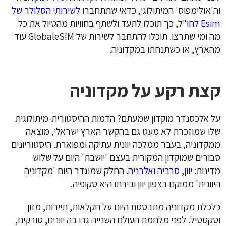
וה'אולימפוס' המיתולוגי, כדאי שתתחברו
לשירותי הסלולר של
Esim לחו"ל
, כך תוכלו לתעד ולשתף בחוויות מהטיול את כל
מה ומי שתרצו. תוכלו להתחבר לשירות של GlobaleSIM עוד
מהארץ, או כשתנחתו במקדוניה.
קצת רקע על מקדוניה
על אלכסנדר מוקדון שמעתם? הדמות ההיסטורית-מיתולוגית
שלו שמוזכרת לא מעט גם בהקשר הארץ ישראלי, מוצאה
ממקדוניה, בעבר ממלכה יוונית עתיקה ומפוארת. היסטוריונים
סבורים שמוקדון המקורית בעצם 'יושבת' היום על שלוש
מדינות:
יוון
,
סרביה
ואלבניה
. החלק שמוגדר היום 'מקדוניה
היוונית' ממוקם בצפון יוון ובירתו היא סקופיה.
כלכלת מקדוניה מתבססת היום על חקלאות, תיירות, מזון
וטקסטיל. לפני מלחמת העולם השנייה גרו בה יוונים, טורקים,