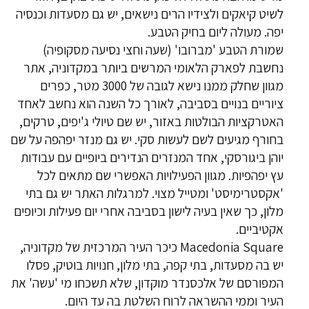
לשיט קיאקים ולצידיו הרים נישאים, יש גם מסעדות וכנסיה
יפה. מעולה ליום בחיק הטבע.
שמורת הטבע 'מברובו' (שעה וחצי נסיעה מסקופיה)
נחשבת לפארק הלאומי המרשים ביותר במקדוניה, אתר
מגוון שחלק ממנו נישא לגובה של 3000 מטר, כפרים
ציוריים בנויים בסביבה, לאורך כל השנה הוא נחשב לאחד
האטרקציות הבולטות באזור, יש שם טיולי ג'יפים, טרקים,
בחורף מגיעים לשם לעשות סקי. יש גם מנזר יפהפה על שם
יוהן ביגורסקי, אחד המנזרים הנדירים ביופיים עם עבודות
עץ יפהפיות. מגוון הפעילויות האפשרי שם מתאים לכל
'אקסטרימיסט' ומטייל מצוי. למרגלות האתר יש גם בתי
מלון, כך שאין בעיה לישון בסביבה אחרי יום פעילות וכיופים
אקטיביים.
Macedonia Square כיכר העיר המרכזית של מקדוניה,
יש בה מסעדות, בתי קפה, בתי מלון, חנויות בוטיק, פסלו
המפורסם של אלכסנדר מוקדון, שלא תשכחו מי 'עשה' את
העיר וממי ההשראה לרוח השלטת בה עד היום.