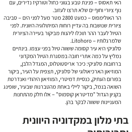
האי תאסוס – פנינת טבע בגווני כחול וטורקיז נדירים, עם
נוף ציורי וחוף ים שלא תרצו לעזוב.
הר האולימפוס – כמעט 2800 מטר מעל לפני הים – סביבה
ציורית שנושבות בה עדיין רוחות המיתולוגיה היוונית. לפני
הטיול לעבר ההר תוכלו ליהנות מביקור בעיירה הציורית
שלמרגלותיו – Litohoro.
סלוניקי היא עיר קסומה ששווה טיול בפני עצמו. בינתיים
נמליץ על כמה אתרי חובה במסגרת הטיול המקדוני
ברחובות סלוניקי: כיכר אריסטוטלוס, המגדל הלבן,
המוזיאון הארכיאולוגי של סלוניקי, תצפית על העיר, ביקור
בפורום העתיק, כנסיית דמיטרי, המוזיאון היהודי ואנדרטת
השואה בנמל, ביקור ליילי באחת מהטברנות שבעיר, שופינג
בקניון הגדול "מדיטראן קוסמוס" – אלו חלק מהתחנות
המעניינות ששווה לבקר בהן.
בתי מלון במקדוניה היוונית