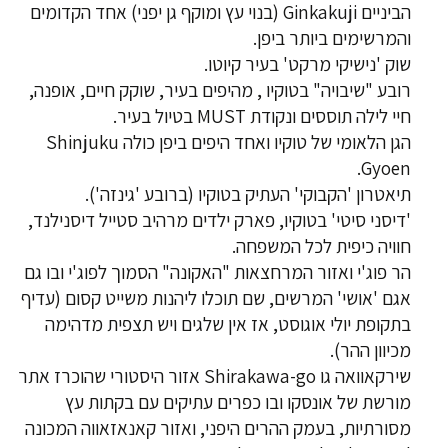
הביניים Ginkakuji (בנוי עץ ומוקף גן יפני) אחד הקדומים
והמרשימים ביותר ביפן.
שוק 'נישיקי מרקט' בעיר קיוטו.
רובע "שיבויה" בטוקיו , מהיפים בעיר, שוקק חיים, אופנה,
חיי לילה תוססים ונקודת MUST בטיול בעיר.
הגן הלאומי של טוקיו ואחד היפים ביפן כולה Shinjuku
Gyoen.
תיאטרון 'הקבוקי' העתיק בטוקיו (ברובע 'גינזה').
'דיסני סיטי' בטוקיו, פארק ילדים מרהיב סטייל דיסנילנד,
חוויה כיפית לכל המשפחה.
הר פוג'י ואזור המרחצאות "האקונה" הסמוך לפוג'י ובו גם
אגם 'אושי' המרשים, שם תוכלו ליהנות משייט קסום (עדיף
בתקופת יולי אוגוסט, אז אין שלגים ויש תצפית מדהימה
מכיוון ההר).
שירקאוואה גו Shirakawa-go אזור היסטורי שהוכרז אתר
מורשת של אונסקו ובו כפרים עתיקים עם בקתות עץ
מסורתיות, בעמק ההרים היפני, ואזור קאנאזאווה המכונה