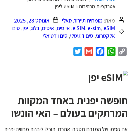
אטרקציות מרהיבות ו-eSIM ליפן
המחבר
תאריך
מאת:
מומחית תיירות סאלי
אוגוסט 28, 2025
הפוסט
פוסט
eSIM
,
e-sim
,
e SIM
,
אי סים
,
איסים
,
בלוג
,
יפן
,
סים
אלקטרוני
,
סים דיגיטלי
,
סים וירטואלי
Twitter
Gmail
Facebook
WhatsApp
Copy
Link
חופשה יפנית באחד המקוות
המרתקים בעולם – האי הונשו
אם קסמו של המזרח מסקרן אתכם, תוכלו ליהנות מחוויה יפנית