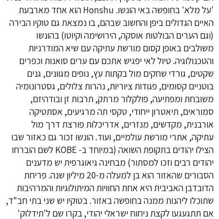
'על מלא' בחופשה באי הונשו. Honshu הוא אחד מארבעת
האיים הגדולים ביפן והחשוב שבהם, בו נמצאת גם טוקיו הבירה
(וגם הערים הבולטות אוסקה, הירושימה וקיוטו) בהונשו
משולבים באופן קסום מורשת עתיקה עם שיא המודרניות
והטכנולוגיה. טיול לאי יפגיש אתכם עם ערים סואנות וכפרים
שקטים, גורדי שחקים מול בקתות עץ, נופים מגוונים, גנים
בוטניים קסומים, פגודות ציוריות, נהרות צלולים, גסטרונומיה
משובחת ומפתיעה, פולקלור מרתק, תרבות זן ובודהיזם,
סמוראים, תיאטרון ייחודי, טקסי תה מרגיעים, אסתטיקה
אורבנית, מקדשים, מנזרים, אדריכלות פורצת דרך מול
עתיקה, אתרי מורשת עולמיים, ועוד. הונשו זכור גם כאזור שבו
הצילו יהודים בתקופת השואה (במיוחד ב- KOBE לשם הוברחו
יהודים רבים וזכו למסתור) מבחינה גיאוגרפית יש מדענים
הסבורים שהאזור הוא בן למעלה מ-20 מיליון שנה. פריחת
הדובדבן האביבית היא אחת החוויות המיתולוגיות והמרהיבות
שתוכלו ליהנות ממנה בחופשה באזור. בטוקיו יש שני בתי חב"ד,
אם תתגעגעו לקצת ניחוח ישראלי יהודי, בקרו שם ל'תידלוק'