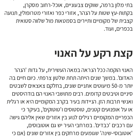
בתי מלון ברמה, שווקים צבעוניים, אוכל-רחוב מסקרן,
בקתות-עץ שטות על הנהר, אזורי כפר ואזורי מטרופולין, תנועה
קצבית של מקומיים ותיירים בסמטאות מול שלווה סטואית
בכפרים, ועוד.
קצת רקע על האנוי
האנוי הוקמה ככל הנראה במאה העשירית, על גדות 'הנהר
האדום'. במשך שנים הייתה תחת שלטון צרפתי. כיום חיים בה
יותר מ-50 מיעוטים אתניים שונים, בחלקם צאצאים לשבטים
סיניים וטיבטים קדומים. רבים מתושבי האנוי הם בודהיסטים
ואנשי תרבות הזן. הניידות בעיר בקרב המקומיים היא או רגלית
או על אופנועים קטנים, טוסטוסים ו'טוטוקים', בעיקר כי
הכפריים המקומיים רגילים לנוע בין אזורים שאין אליהם גישה
עם רכבים 'כבדים'. במרחבי העיר יש גם אוטובוסים,
'אוטובוסי-שינה' שגומעים מרחקים בין אזורים שונים (אם כי