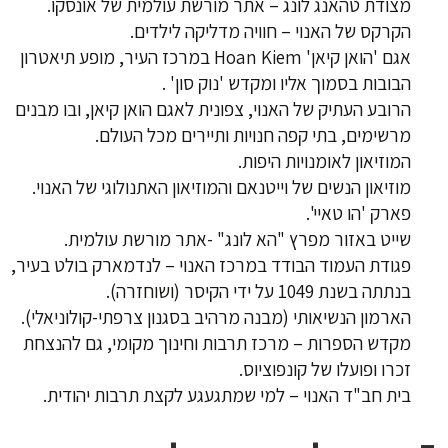
מצודת טהאנג לונג – אתר מורשת עולמית של אונסקו.
הקרקס של האנוי – חוויה מדליקה לילדים.
אגם 'הואן קיאן' Hoan Kiem במרכז העיר, מופע תיאטרון
הבובות בסמוך אליו ומקדש 'נוק סון' .
הרובע העתיק של האנוי, צפונית לאגם הואן קיאן, ובו מבנים
מרשימים, בתי קפה חנויות ותיירים מכל העולם.
המוזיאון לאומנויות היפות.
מוזיאון הנשים של וייטנאם והמוזיאון האתנולוגי של האנוי.
פארק 'הו טאיי'.
שייט באזור מפרץ "הא לונג" -אתר מורשת עולמית.
פגודת העמוד הבודד במרכז האנוי – לנדמארק בולט בעיר,
בנתתה בשנת 1049 על ידי הקיסר (ושוחזרה).
הארמון הנשיאותי (מבנה מרהיב בסגנון צרפתי-קולוניאלי).
מקדש הספרות – מרכז תרבות וחינוך מקומי, גם להנצחת
זכרו ופועלו של קונפוציוס.
בית חב"ד האנוי – למי שמתגעגע לקצת תרבות יהודית.