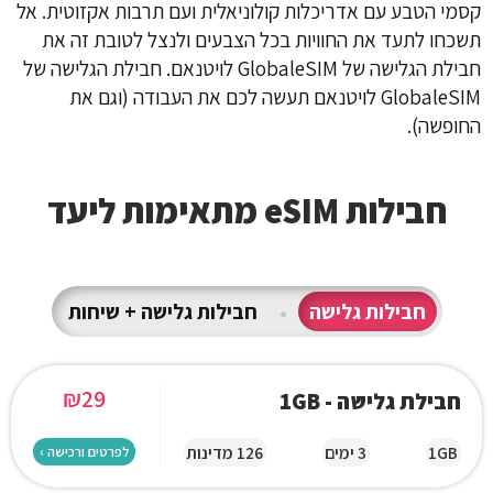
קסמי הטבע עם אדריכלות קולוניאלית ועם תרבות אקזוטית. אל
תשכחו לתעד את החוויות בכל הצבעים ולנצל לטובת זה את
חבילת הגלישה של GlobaleSIM לויטנאם. חבילת הגלישה של
GlobaleSIM לויטנאם תעשה לכם את העבודה (וגם את
החופשה).
חבילות eSIM מתאימות ליעד
חבילות גלישה
•
חבילות גלישה + שיחות
₪
29
חבילת גלישה - 1GB
1GB
3 ימים
126 מדינות
לפרטים ורכישה ›