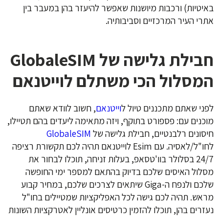
באיטיות) ורכבות מיושנות שאפשר להיעזר בהן במעבר בין
אתרי העיר המרכזיים וסביבותיה.
חבילת גלישה של GlobaleSIM
המסלול הכי משתלם לוייטנאם
לפני שאתם מתכננים טיול ל
וייטנאם
, חשוב לוודא שאתם
מוכנים עם: פספורט בתוקף, ויזה מתאימה ליעדים בהם תטיילו,
חיסונים רלבנטיים, חבילת גלישה של
GlobaleSIM
לחו"ל/לאסיה. עם Esim לוייטנאם תהיה לכם תקשורת רציפה
24/7 בסלולר בוו'טסאפ, בעלות זניחה, תוכלו לבחור את
מסלול האיסים שלכם בדיוק בהתאם למספר ימי החופשה
שלכם ולנפח ה-Giga שיתאים לצרכים שלכם, במחיר קבוע
מראש. תהיה לכם גישה לכל האפליקציות שמטיילים בחו"ל
נעזרים בהן, תוכלו להזמין כרטיסים אונליין לאטרקציות השונות