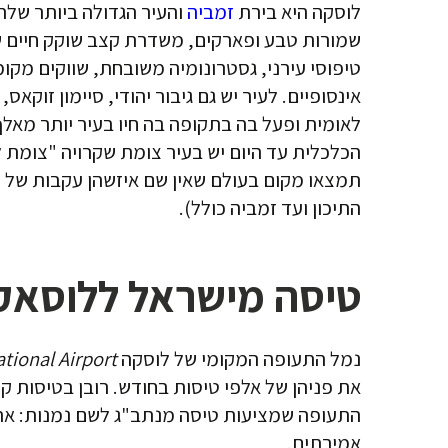
לוסקה היא בירת
זמביה
והעיר הגדולה ביותר שלה.
שמורות טבע ופארקים, משדרת קצב שוקק חיים ש
טיפוסי עירני, גסטרונומיה משובחת, שווקים מקו
אינסופיים. לעיר יש גם גיבור יהודי, סיימון זוקא
לאומית ופעל בה בתקופה בה חיו בעיר יותר מאלף
הכלכלית עד היום יש בעיר צומת שקרויה "צומת לוי"
תמצאו מקום בעולם שאין שם איזשהן עקבות של י
התיכון ועד זמביה כולל).
טיסה מישראל ללוסאק
נמל התעופה המקומי של לוסקה
tional Airport
את פניהן של אלפי טיסות בחודש. רובן בטיסות קו
התעופה שמציעות טיסה מנתב"ג לשם נמנות: אתיופ
אמירתים.