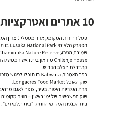
10 אתרים ואטרקציות שכדאי לראות בלוסאקה
פסל החירות המקומי, אחד מסמלי ניצחון המ
הפארק הלאומי Lusaka National Park בו תוכלו לפגוש חי וצומח מרשימים, ליהנות מחיק הטבע.
שמורת הטבע Chaminuka Nature Reserve מקום קסום למפגש מרגיע עם חיק הטבע, מתאים גם לילדים.
Chilenje House‬ מוזיאון בית ראש הממשלה הראשון ולוחם החופש המפורסם של זמביה.
קתדרלת הצלב הקדוש.
כפר האמנות Kabwata בו תוכלו לפגוש מזכרות תוצרת בית, מופעי רחוב, רקדנים ופולקלור מקומי מרענן.
שוק האוכל Longacres Food Market.
אחת הגלריות היפות בעיר, צופה לאגם מרהיב עם גן פסלים מרי‬
שוק הפשפשים של ימי ראשון – חוויה מקומית 
בית הכנסת המקומי הוותיק "בית תלמידים".