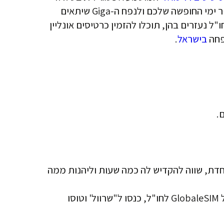
ומוזיל משמעותית את עלויות הסלולר לחו"ל. תוכלו לבחור את מסלול ה-Esim שלכם ללוסאקה בהתאם למספר ימי החופשה שלכם ולנפח ה-Giga שיתאים
נעזרים בהן, תוכלו להזמין כרטיסים אונליין
פחה
בישראל
.
רה מיוחדת, שווה להקדיש לה כמה שעות וליהנות ממה
אז תתחילו להתארגן, תארזו טרולי, תכינו פספורט בתוקף וחבילת גלישה של GlobaleSIM לחו"ל, כנסו ל"שרוול' וטוסו