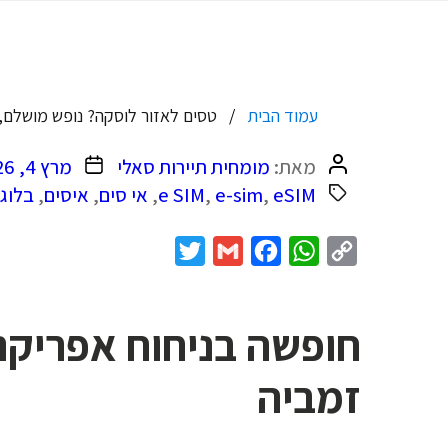
עמוד הבית
טסים לאזור לוסקה? נופש מושלם, אטרקצי
המחבר
תאריך
מאת:
מומחית תיירות סאלי
מרץ 4, 2026
הפוסט
פוסט
eSIM
,
e-sim
,
e SIM
,
אי סים
,
איסים
,
בלוג
Twitter
Gmail
Facebook
WhatsApp
Copy
Link
חופשה בניחוח אפריקנ
זמביה