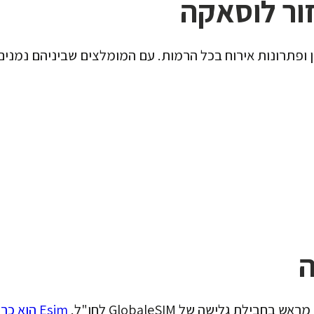
זור לוסאקה
 ופתרונות אירוח בכל הרמות. עם המומלצים שביניהם נמנים
 גלישה של GlobaleSIM לחו"ל.
Esim הוא כרטיס סים וירטואלי