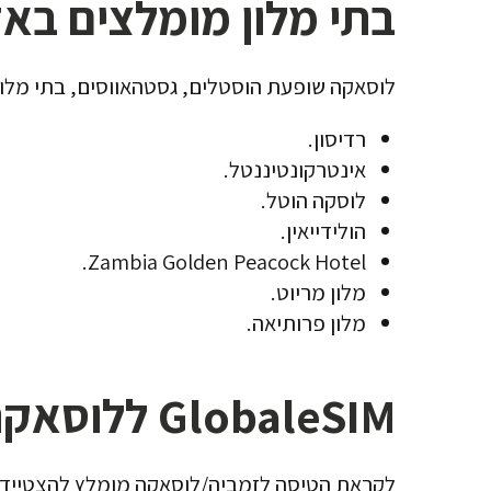
בתי מלון מומלצים בא
לוסאקה שופעת הוסטלים, גסטהאווסים, בתי מלון
רדיסון.
אינטרקונטיננטל.
לוסקה הוטל.
הולידייאין.
Zambia Golden Peacock Hotel.
מלון מריוט.
מלון פרותיאה.
GlobaleSIM ללוסאקה
לקראת הטיסה לזמביה/לוסאקה מומלץ להצטייד מראש בחבילת