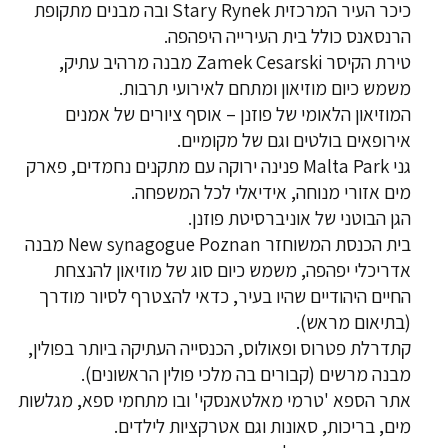
כיכר העיר המרכזית Stary Rynek ובה מבנים מתקופת
הרנסאנס כולל בית העירייה היפהפה.
טירת הקיסר Zamek Cesarski מבנה מרהיב עתיק,
משמש כיום מוזיאון ומתחם לאירועי תרבות.
המוזיאון הלאומי של פוזנן – אוסף ציורים של אמנים
אירופאים בולטים וגם של מקומיים.
גני Malta Park פנינה ירוקה עם מתקנים נחמדים, פארק
מים אזורי מנוחה, אידיאלי לכל המשפחה.
הגן הבוטני של אוניברסיטת פוזנן.
בית הכנסת המשוחזר New synagogue Poznan מבנה
אדריכלי יפהפה, משמש כיום סוג של מוזיאון להנצחת
החיים היהודיים שהיו בעיר, כדאי להצטרף לסיור מודרך
(בתיאום מראש).
קתדרלת פטרוס ופאולוס, הכנסייה העתיקה ביותר בפולין,
מבנה מרשים (קבורים בה מלכי פולין הראשונים).
אתר הספא 'טרמי מאלטאנסקי' ובו מתחמי ספא, מגלשות
מים, בריכות, סאונות וגם אטרקציות לילדים.