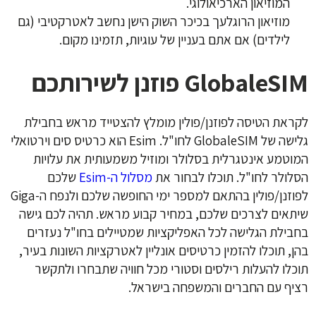
המוזיאון הארכיאולוגי.
מוזיאון הרוגלעך בכיכר השוק הישן נחשב לאטרקטיבי (גם
לילדים) אם אתם בעניין של עוגיות, תזמינו מקום.
GlobaleSIM פוזנן לשירותכם
לקראת הטיסה לפוזנן/פולין מומלץ להצטייד מראש בחבילת
גלישה של GlobaleSIM לחו"ל. Esim הוא כרטיס סים וירטואלי
המוטמע אינטגרלית בסלולר ומוזיל משמעותית את עלויות
הסלולר לחו"ל. תוכלו לבחור את
מסלול ה-Esim
שלכם
לפוזנן/פולין בהתאם למספר ימי החופשה שלכם ולנפח ה-Giga
שיתאים לצרכים שלכם, במחיר קבוע מראש. תהיה לכם גישה
בחבילת הגלישה לכל האפליקציות שמטיילים בחו"ל נעזרים
בהן, תוכלו להזמין כרטיסים אונליין לאטרקציות השונות בעיר,
תוכלו להעלות רילסים וסטורי מכל חוויה שתבחרו ולתקשר
רציף עם החברים והמשפחה בישראל.