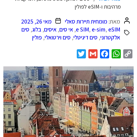
מרהיבות ו-eSIM לפולין
המחבר
תאריך
מאת:
מומחית תיירות סאלי
מאי 26, 2025
הפוסט
פוסט
eSIM
,
e-sim
,
e SIM
,
אי סים
,
איסים
,
בלוג
,
סים
אלקטרוני
,
סים דיגיטלי
,
סים וירטואלי
,
פולין
Twitter
Gmail
Facebook
WhatsApp
Copy
Link