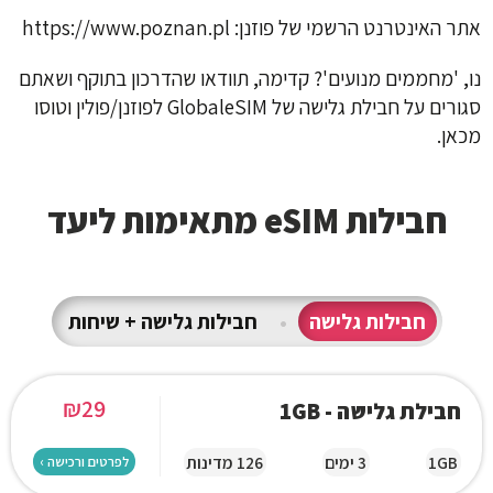
אתר האינטרנט הרשמי של פוזנן:
https://www.poznan.pl
נו, 'מחממים מנועים'?
קדימה, תוודאו שהדרכון בתוקף ושאתם
סגורים על חבילת גלישה של GlobaleSIM לפוזנן/פולין וטוסו
מכאן
.
חבילות eSIM מתאימות ליעד
חבילות גלישה
•
חבילות גלישה + שיחות
₪
29
חבילת גלישה - 1GB
1GB
3 ימים
126 מדינות
לפרטים ורכישה ›