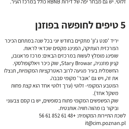
זלוטי. יש גם מבחר יפה של דירות RBNB כולל במרכז העיר.
5 טיפים לחופשה בפוזנן
יריד 'סנט ג'ון' מתקיים בחודש יוני בכל שנה במתחם הכיכר
המרכזית העתיקה, הפנינג מקסים שכדאי לראות.
שופינג מומלץ לעשות במרכזים הבאים: מרכז פראנובו,
קניון פוזנניה, Stary Browar, שוק כיכר ויאלקופולסקי.‏
החשמלית בעיר מגיעה לרוב האטרקציות המקומיות, תנצלו
את זה, ויש גם 'אובר' מקומי סבבה.
המטבע המקומי- זלוטי (ערך זלוטי אחד הוא קצת פחות
משקל אחד).
שוק הפשפשים המקומי פתוח בסופשים, יש בו קסם צבעוני
וביקור בו מהווה חוויה אותנטית.
לשכת התיירות המקומית:
+48 61 852 61 56
it@cim.poznan.pl