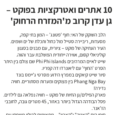
10 אתרים ואטרקציות בפוקט –
גן עדן קרוב מ'המזרח הרחוק'
הלב השוקק של האי: חוף 'פטונג' – המון בתי קפה,
מסעדות, ריביירה סטייל מול כחול ותכלת של ים ושמים.
העיר העתיקה של פוקט – ציורית, עם מבנים בסגנון
קוליניאלי קסום, אווירה ייחודית המשלבת עבר והווה.
שייט לאיים המרהיבים
Phi Phi Islands שם צולם בין היתר
הסרט 'החוף' עם ליאונרדו דה קפריו.
סיור שייט קיאקים במפרץ הידוע מסרטי ג'יימס בונד
Phang Nga Bay בין מצוקים ומערות מסתוריים. חוויה
נדירה!
פארק הפילים/גן החיות של פוקט – חוויה נפלאה גם לילדים.
פסל הבודהה הגדול ביותר באזור, 45 מטרים גובה, לחובבי
הז'אנר
.
חופי הים "קאטה" ו"קארון" – מתאימים לבילוי משפחי עם