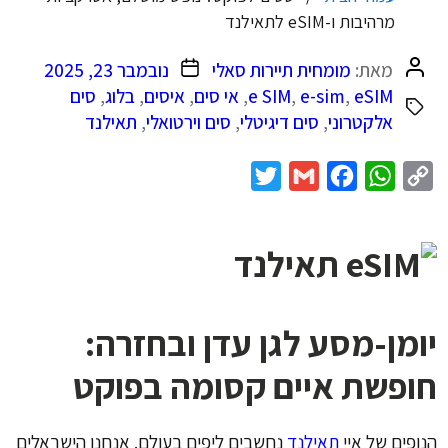
מרהיבות ו-eSIM לתאילנד
המחבר
תאריך
מאת:
מומחית תיירות סאלי
נובמבר 23, 2025
הפוסט
פוסט
eSIM
,
e-sim
,
e SIM
,
אי סים
,
איסים
,
בלוג
,
סים
אלקטרוני
,
סים דיגיטלי
,
סים וירטואלי
,
תאילנד
Twitter
Gmail
Facebook
WhatsApp
Copy
Link
יומן-מסע לגן עדן ובחזרה:
חופשת איים קסומה בפוקט
הנופים של איי
תאילנד
נחשבים ליפים בעולם. אנחנו הישראלים