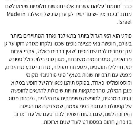
כבר 'חתמנו' עליהם עשרות אלפי חופשות חלומיות שיצאו לשם
מנתב"ג כמו ציר-שיגור ישיר לגן עדן
סוג של תאילנד Made in
.
Israel
פוקט הוא האי הגדול ביותר בתאילנד ואחד המתויירים ביותר
בעולם, חופשה באי מציעה נופים שכמו נלקחו מסרט דוקו על גן
עדן: מחכים לכם שם נופים 'שאין דברים כאלה', אתרי אירוח
מרהיבים, גסטרונומיה משובחת, מגוון סוגי בילוי, כולל ספורט
ימי, חיי לילה תוססים, מסעדות מעולות, מרחבי טבע מרהיבים,
מפגש עם תרבויות שונות בטאץ' סיני פורטוגזי מקומי
וקוסמופוליטי כאחד. בפוקט תיהנו מאווירה של חופש במלוא
מובן המילה, מהרפתקאות וחוויות שיכולות להתאים לחופשה
זוגית רומנטית, לחופשה משפחתית עם הילדים, וליהנות מסוג
של קפסולת תענוגות בפני עצמה, שמצדיקה את הטיסה
הארוכה לשם, שגם בטוח תשאיר לכם 'טעם של עוד' צרוב
בזיכרון, חתום בפספורט לעוד שנים ארוכות.