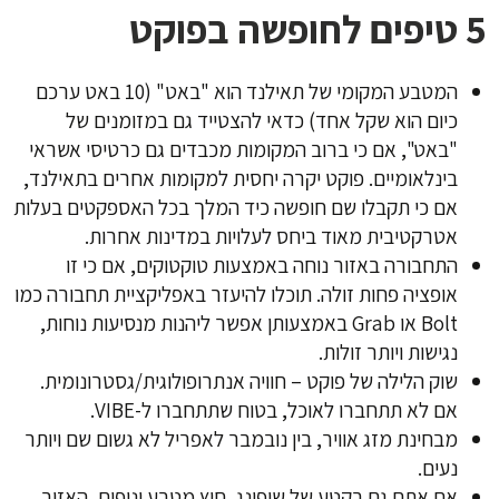
5 טיפים לחופשה בפוקט
המטבע המקומי של תאילנד הוא "באט" (10 באט ערכם
כיום הוא שקל אחד) כדאי להצטייד גם במזומנים של
"באט", אם כי ברוב המקומות מכבדים גם כרטיסי אשראי
בינלאומיים. פוקט יקרה יחסית למקומות אחרים בתאילנד,
אם כי תקבלו שם חופשה כיד המלך בכל האספקטים בעלות
אטרקטיבית מאוד ביחס לעלויות במדינות אחרות.
התחבורה באזור נוחה באמצעות טוקטוקים, אם כי זו
אופציה פחות זולה. תוכלו להיעזר באפליקציית תחבורה כמו
Bolt או Grab באמצעותן אפשר ליהנות מנסיעות נוחות,
נגישות ויותר זולות.
שוק הלילה של פוקט – חוויה אנתרופולוגית/גסטרונומית.
אם לא תתחברו לאוכל, בטוח שתתחברו ל-VIBE
.
מבחינת מזג אוויר, בין נובמבר לאפריל לא גשום שם ויותר
נעים.
אם אתם גם בקטע של שופינג, חוץ מטבע ונופים, האזור