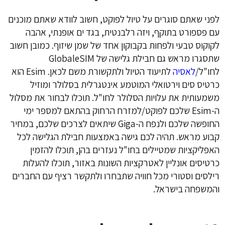
לפני שאתם סוגרים על טיול לפוקט, חשוב לוודא שאתם מוכנים
עם פספורט בתוקף, ויזה רלבנטית, בגד ים אופנתי, אהבה
לקוקוס טבעי ולפחות בקבוקון אחד של שמן שיזוף
. כמובן חשוב
שתסגרו מראש גם חבילת גלישה של GlobaleSIM
לחו"ל/
לאסיה
לתיעוד הטיול ולתקשורת משם לכאן. Esim הוא
כרטיס סים וירטואלי המוטמע אינטגרלית בסלולר ומוזיל
משמעותית את עלויות הסלולר לחו"ל. תוכלו לבחור את מסלול
ה-Esim שלכם לפוקט/למזרח הרחוק בהתאם למספר ימי
החופשה שלכם ולנפח ה-Giga שיתאים לצרכים שלכם, במחיר
קבוע מראש. תהיה לכם גישה באמצעות חבילת הגלישה לכל
האפליקציות שמטיילים בחו"ל נעזרים בהן, תוכלו להזמין
כרטיסים אונליין לאטרקציות השונות באזור, תוכלו להעלות
רילסים וסטורי מכל חוויה שתבחרו ולתקשר רציף עם החברים
והמשפחה בישראל.