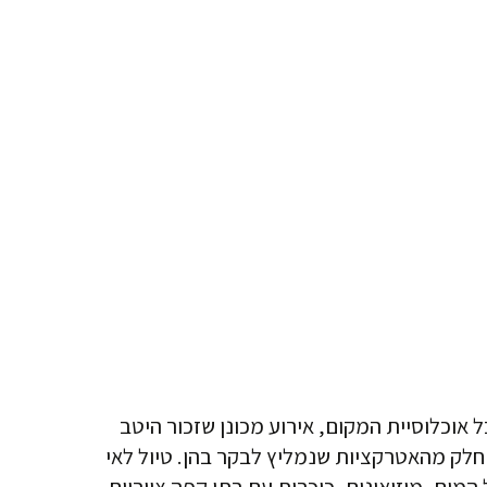
רה חורבן מוחלט בעקבות התפרצות הר געש בשנת 1902 שגרמה להרג כל אוכלוסיית המקום, אירוע מכונן שזכור היטב
 כ-400,000 איש. עיר הבירה היא FORT DE FRANCE ובה גם מרוכזות חלק מהאטרקציות שנמליץ לבקר בהן. טיול לאי
מים, מוזיאונים, כיכרות עם בתי קפה ציוריים