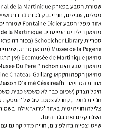
מפלים, שבילים, חוף ים, קונכיות נדירות ושיי
אזור מפלי הטבע Fontaine Didier שמורה יפהפייה, לחובבי הירוק הפראי.
מוזיאון הילידים המייסדים Musee Departemental de la Martinique (בפור דה פראנס) www2.cg972.fr.
ספריית Schoelcher Library (בפור דה פראנס).
Musee de la Pagerie (מוזיאון מרתק שמתייחס גם לתקופת העבדות. אין תרגום לאנגלית במקום).
מוזיאון Ecomusée de Martinique (אין תרגום לאנגלית במקום).
מוזיאון הטבע והים Musee Du Pere Pinchon (בפור דה פראנס).
מוזיאון הקפה והקקאו Musee du Cafe et du Cacao / Domaine Chateau Gaillarg.
אחוזת המוזיאון .Maison D'aimé Césaireafh
חנויות נחמד, קחו לעצמכם סוג של 'הפסקת ק
השנורקלים ואת בגדי הים!.
שייט וצפייה בדולפינים, חוויה מדליקה גם עם ילדים, באתר KOKOUMDO ובאתר in à Fleur d'o