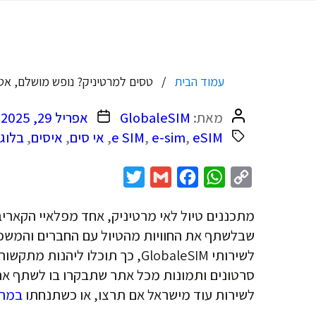
עמוד הבית
טסים למרטיניק? נופש מושלם, אטרקציות מר
המחבר
תאריך
מאת:
GlobaleSIM
אפריל 29, 2025
הפוסט
פוסט
eSIM
,
e-sim
,
e SIM
,
אי סים
,
איסים
,
בלוג
Twitter
Gmail
Facebook
WhatsApp
Copy
Link
מתכננים טיול לאי מרטיניק, אחד מפלאיי הקארי
שבלשתף את החוויות מהטיול עם החברים והמשפ
סרטונים ותמונות מכל אתר שתבקרו בו לשתף את 
לשירות עוד מישראל אם תרצו, או כשתנחתו
במרט