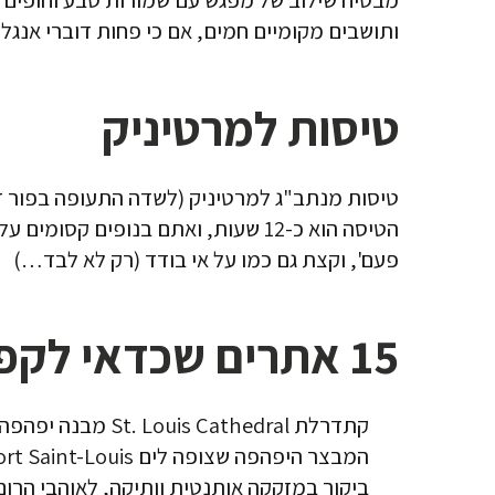
ותושבים מקומיים חמים, אם כי פחות דוברי אנגלי
טיסות למרטיניק
הטיסה הוא כ-12 שעות, ואתם בנופים
פעם', וקצת גם כמו על אי בודד (רק לא לבד…)
15 אתרים שכדאי לקפוץ לראות במרטיניק
קתדרלת St. Louis Cathedral מבנה יפהפה שהוקם בהשפעות
המבצר היפהפה שצופה לים Fort Saint-Louis (בפור דה פראנס) אתר המקום: tourisme-centre.fr.
ביקור במזקקה אותנטית וותיקה, לאוהבי הרום והאלכוהול: tillerie la Favorite