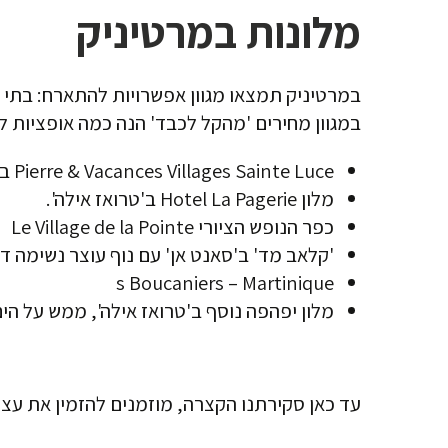
מלונות במרטיניק
במרטיניק תמצאו מגוון אפשרויות להתארח: בתי מל
במגוון מחירים 'מהקל לכבד' הנה כמה אופציות ל
Pierre & Vacances Villages Sainte Luce בסאנט לוס – אתר נופש מרהיב ממש על הים, סוג של גן עדן מקומי.
מלון Hotel La Pagerie ב'טרואז אילה'.
כפר הנופש הציורי ‪Le Village de la Pointe
'קלאב מד' ב'סאנט אן' עם נוף עוצר נשימה דקה מהים, ‪
s Boucaniers – Martinique
מלון יפהפה נוסף ב'טרואז אילה', ממש על הים- ‪ayou Hotel & Spa
עד כאן סקירתנו הקצרה, מוזמנים להזמין את עצמכ