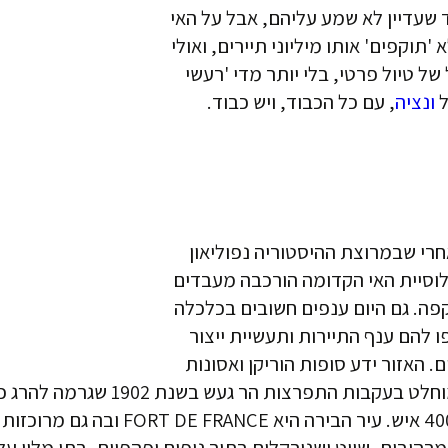
 שעדיין לא שמע עליהם, אבל על האי
'תוקפים' אותו מיליוני תיירים, ואולי
של טיול פרטי, בלי יותר מדי 'רעשי
ל
ונציה
, עם כל הכבוד, ויש כבוד.
רי שבמרוצת ההיסטוריה נפוליאון
לוסיית האי הקדומה הורכבה מעבדים
פה. גם היום ענפים חשובים בכלכלה
ו להם ענף התיירות ותעשיית ייצור
 האי מורכבת מכ-90% אפריקאים. האזור ידע סופות הוריקן ואסונות
טבע, העיר 'סאן-פייר' שבמרטיניק עב
בהיסטוריה של האי. כיום חיים במרטיניק
יבים, שייט ושנורקלים בתוך נופים יפהפיים, בתי מלון על ה