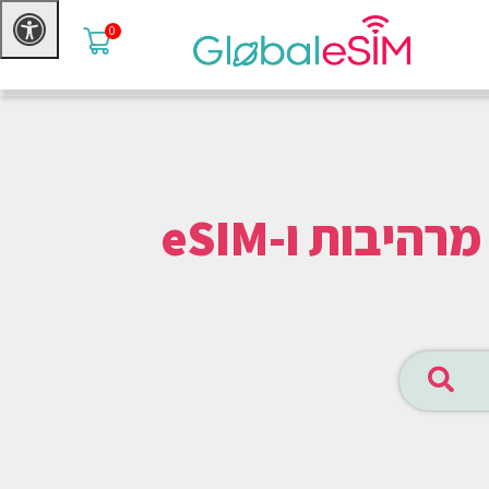
0
טסים למרטיניק? נופש מושלם, אטרקציות מרהיבות ו-eSIM