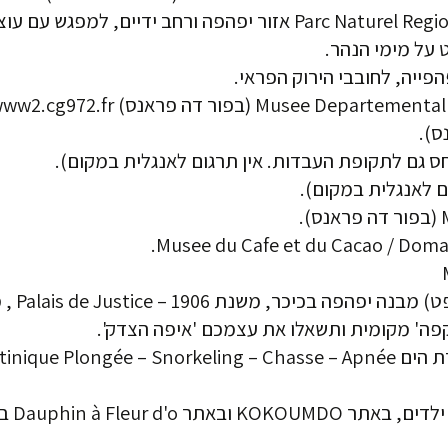
שמורת הטבע בפארק Parc Naturel Regional de la Martinique אזור יפ
ט על מימי הנהר.
היכל ה
פה' מקומית ותשאלו את עצמכם 'איפה הצדק'.
Dauph באזור 'טרואז אילה'.