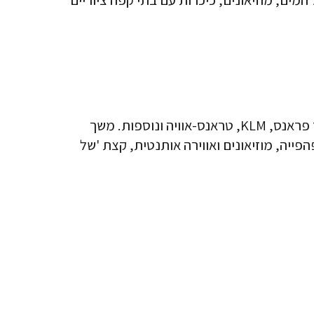
טיסות מנתב"ג למרטיניק (לשדה התעופה בפור דה פראנס) מוצעות על ידי מספר חברות תעופה, ביניהן: אייר פראנס, KLM, טראנס-אוויה ונוספות. משך
 יפהפייה, מוזיאונים ואווירה אותנטית, קצת 'של