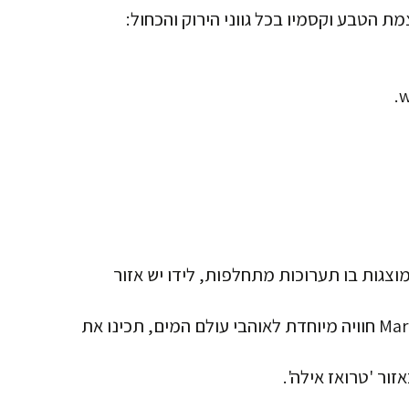
הפה ורחב ידיים, למפגש עם עוצמת הטבע וקסמיו בכל גווני הירוק והכחול:
צדק (שכיום כבר לא משמש כבית משפט) מבנה יפהפה בכיכר, משנת 1906 – Palais de Justice , מוצגות בו תערוכות מתחלפות, לידו יש אזור
צלילה וחוויה ימית באזור 'טרואז אילה' בשמורת הים Martinique Plongée – Snorkeling – Chasse – Apnée חוויה מיוחדת לאוהבי עולם המים, תכינו את