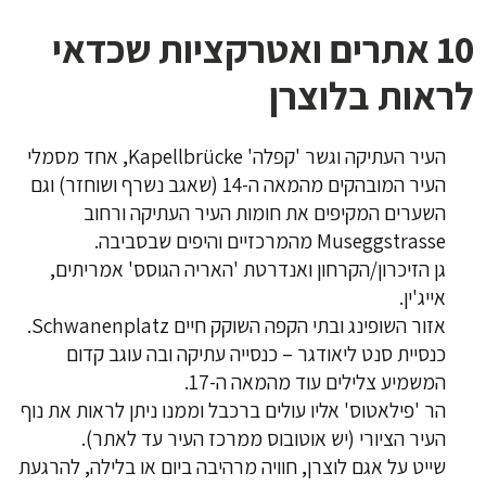
10 אתרים ואטרקציות שכדאי
לראות בלוצרן
העיר העתיקה וגשר 'קפלה' Kapellbrücke, אחד מסמלי
העיר המובהקים מהמאה ה-14 (שאגב נשרף ושוחזר) וגם
השערים המקיפים את חומות העיר העתיקה ורחוב
Museggstrasse מהמרכזיים והיפים שבסביבה.
גן הזיכרון/הקרחון ואנדרטת 'האריה הגוסס' אמריתים,
אייג'ין.
אזור השופינג ובתי הקפה השוקק חיים Schwanenplatz.
כנסיית סנט ליאודגר – כנסייה עתיקה ובה עוגב קדום
המשמיע צלילים עוד מהמאה ה-17.
הר 'פילאטוס' אליו עולים ברכבל וממנו ניתן לראות את נוף
העיר הציורי (יש אוטובוס ממרכז העיר עד לאתר).
שייט על אגם לוצרן, חוויה מרהיבה ביום או בלילה, להרגעת