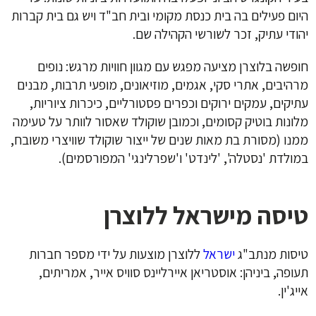
היום פעילים בה בית כנסת מקומי ובית חב"ד ויש גם בית קברות
יהודי עתיק, זכר לשורשי הקהילה שם.
חופשה בלוצרן מציעה מפגש עם מגוון חוויות מרגש: נופים
מרהיבים, אתרי סקי, אגמים, מוזיאונים, מופעי תרבות, מבנים
עתיקים, עמקים ירוקים וכפרים פסטורליים, כיכרות ציוריות,
מלונות בוטיק קסומים, וכמובן שוקולד שאסור לוותר על טעימה
ממנו (מסורת בת מאות שנים של ייצור שוקולד שוויצרי משובח,
במולדת 'נסטלה', 'לינדט' ו'שפרלינגי' המפורסמים).
טיסה מישראל ללוצרן
טיסות מנתב"ג
ישראל
ללוצרן מוצעות על ידי מספר חברות
תעופה, ביניהן: אוסטריאן איירליינס סוויס אייר, אמריתים,
אייג'ין.