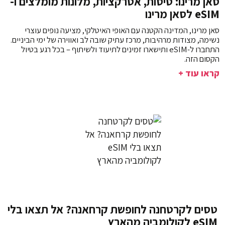
סאן מרינו: טיסות, אטרקציות, מלונות מומלצים ו-
eSIM לסאן מרינו
סאן מרינו, המדינה הקטנה עם האופי האיטלקי, מציעה נופים עוצרי
נשימה, מצודות מרהיבות, מרכז עתיק שובה לב ואווירה של ימי הביניים.
התחברו ל-eSIM ותישארו זמינים לתיעוד ולשיתוף – בכל רגע בטיול
הקסום הזה.
קראו עוד +
טסים לקרטחנה לחופשת קרחאנה? אל תצאו בלי
eSIM לקולומביה מהארץ