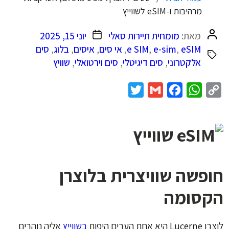
מרהיבות ו-eSIM לשווייץ
המחבר
תאריך
מאת:
מומחית תיירות סאלי
יוני 15, 2025
הפוסט
פוסט
eSIM
,
e-sim
,
e SIM
,
אי סים
,
איסים
,
בלוג
,
סים
אלקטרוני
,
סים דיגיטלי
,
סים וירטואלי
,
שוויץ
Twitter
Gmail
Facebook
WhatsApp
Copy
Link
חופשה שוויצרית בלוצרן
הקסומה
לוצרן Lucerne היא אחת הערים היפות
בשווייץ
אליה נוהרים