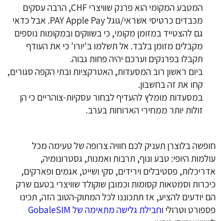
המטבע המקומי הוא פרנק שוויצרי CHF, הרבה עסקים
מכבדים כרטיסי אשראי/גוגל PAY Apple Pay. אבל כדאי
גם להצטייד במזומן מקומי, כי בשווקים ובמקומות נוספים
מקבלים מזומן בלבד. אל תשלמו ב'יורו' כי את העודף
תקבלו בפרנקים וערכם יהיה פחות גבוה.
ביום ראשון רוב המסעדות, האטרקציות ובתי הקפה סגורים,
קחו את זה בחשבון.
במסעדות מומלץ להעדיף לבחור עסקיות-צוהריים כי הן
זולות יותר ממחירי הארוחות בערב.
חופשה בלוצרן תעניק לכם חוויה צרופה של טעימה מכל
עולמות היופי: טבע ונוף, תרבות ואמנות, גסטרונומיה,
אדריכלות, פסטיבלים וירידים, סקי ושייט, אגמים ופארקים,
כיכרות וסמטאות קסומות וכמובן שוקולד שוויצרי בטעם שרק
הם יודעים להציע, אז תתכוננו לכל המתוק-הטוב הזה, תכינו
פספורט וטרולי ו
חבילת גלישה מתאימה של GobaleSIM