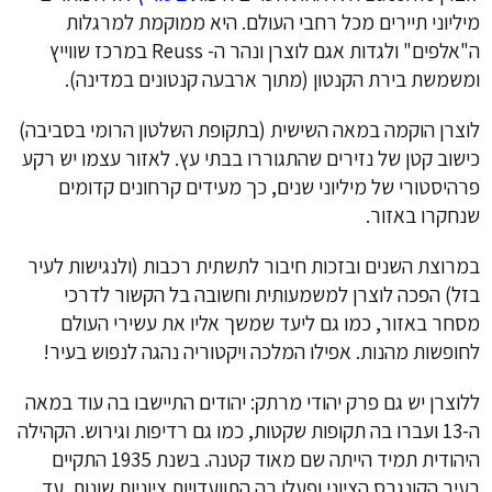
מיליוני תיירים מכל רחבי העולם. היא ממוקמת למרגלות
ה"אלפים" ולגדות אגם לוצרן ונהר ה-
Reuss במרכז שווייץ
ומשמשת בירת הקנטון (מתוך ארבעה קנטונים במדינה).
לוצרן הוקמה במאה השישית (בתקופת השלטון הרומי בסביבה)
כישוב קטן של נזירים שהתגוררו בבתי עץ. לאזור עצמו יש רקע
פרהיסטורי של מיליוני שנים, כך מעידים קרחונים קדומים
שנחקרו באזור.
במרוצת השנים ובזכות חיבור לתשתית רכבות (ולנגישות לעיר
בזל) הפכה לוצרן למשמעותית וחשובה בל הקשור לדרכי
מסחר באזור, כמו גם ליעד שמשך אליו את עשירי העולם
לחופשות מהנות. אפילו המלכה ויקטוריה נהגה לנפוש בעיר!
ללוצרן יש גם פרק יהודי מרתק: יהודים התיישבו בה עוד במאה
ה-13 ועברו בה תקופות שקטות, כמו גם רדיפות וגירוש. הקהילה
היהודית תמיד הייתה שם מאוד קטנה. בשנת 1935 התקיים
בעיר הקונגרס הציוני ופעלו בה התוועדויות ציוניות שונות. עד