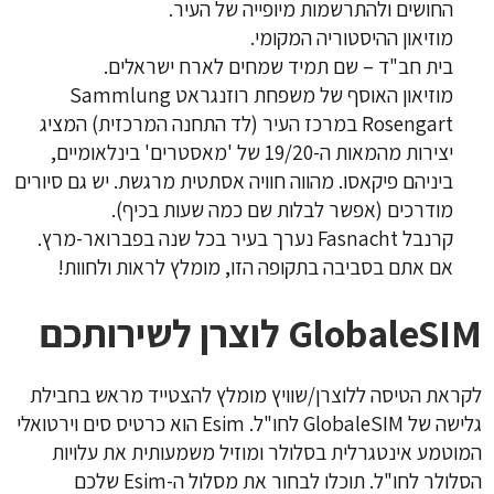
החושים ולהתרשמות מיופייה של העיר.
מוזיאון ההיסטוריה המקומי.
בית חב"ד – שם תמיד שמחים לארח ישראלים.
מוזיאון האוסף של משפחת רוזנגראט Sammlung
Rosengart במרכז העיר (לד התחנה המרכזית) המציג
יצירות מהמאות ה-19/20 של 'מאסטרים' בינלאומיים,
ביניהם פיקאסו. מהווה חוויה אסתטית מרגשת. יש גם סיורים
מודרכים (אפשר לבלות שם כמה שעות בכיף).
קרנבל Fasnacht נערך בעיר בכל שנה בפברואר-מרץ.
אם אתם בסביבה בתקופה הזו, מומלץ לראות ולחוות!
GlobaleSIM לוצרן לשירותכם
לקראת הטיסה ללוצרן/שוויץ מומלץ להצטייד מראש בחבילת
גלישה של GlobaleSIM לחו"ל. Esim הוא כרטיס סים וירטואלי
המוטמע אינטגרלית בסלולר ומוזיל משמעותית את עלויות
הסלולר לחו"ל. תוכלו לבחור את מסלול ה-Esim שלכם