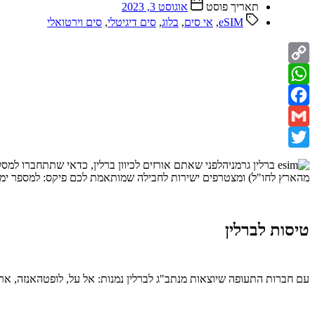
תאריך פוסט
אוגוסט 3, 2023
eSIM
,
אי סים
,
בלוג
,
סים דיגיטלי
,
סים וירטואלי
Copy
WhatsApp
Link
Facebook
Gmail
Twitter
לפני שאתם אורזים לכיוון ברלין, כדאי שתתחברו למס
מהארץ לחו"ל) ומצטרפים ישירות לחבילה שמותאמת לכם פיקס: למספר ימ
טיסות לברלין
עם חברות התעופה שיוצאות מנתב"ג לברלין נמנות: אל על, לופטהאנזה, ארקיע,