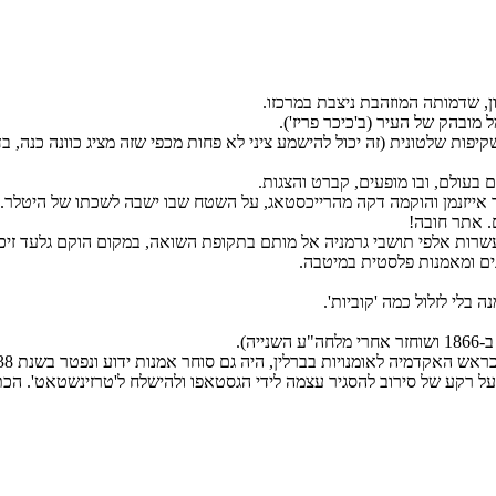
, שדמותה המוזהבת ניצבת במרכזו.
ות שלטונית (זה יכול להישמע ציני לא פחות מכפי שזה מציג כוונה כנה, בדיע
 אייזנמן והוקמה דקה מהרייכסטאג, על השטח שבו ישבה לשכתו של היטלר. מו
. אתר חובה!
ונים ומאמנות פלסטית במיטבה.
לי לזלול כמה 'קוביות'.
ב להסגיר עצמה לידי הגסטאפו ולהישלח ל'טרזינשטאט'. הכתובת של המקום: 14109 Berlin