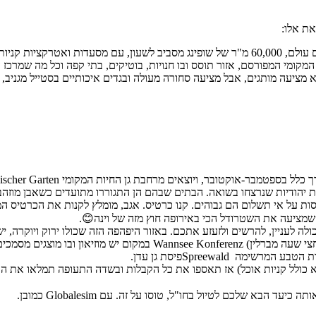
את אלו:
מרחבת גן החיות המקומי Zoologischer Garten. יש גם סיורים ברחבי העיר באמצעות סאגווי.
פחות יהודיות שנרצחו בשואה. הבתים שבהם הן התגוררו מתועדים כשאבן מוז
סות על אי תשלום הם גבוהים. קנו כרטיס. אגב, מומלץ לקנות את הכרטיס
 שמציעה את השטרודל הכי באירופה חוץ מזה של וינה😊.
כולה לעניין, להרשים ולזעזע אתכם. באזור היפהפה הזה שכולו ירוק ויוקרה, י
 מקוריים, שכל יהודי יזדעזע לראותם.
 Spreewaldפיסת גן עדן.
בא שלכם לטיול בחו"ל, טוסו על זה. עם Globalesim כמובן.