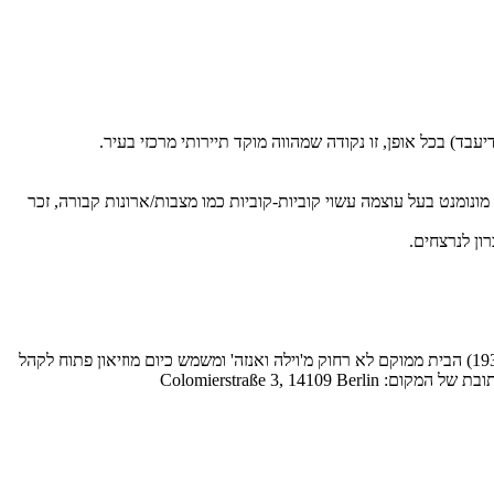
בד) בכל אופן, זו נקודה שמהווה מוקד תיירותי מרכזי בעיר.
נומנט בעל עוצמה עשוי קוביות-קוביות כמו מצבות/ארונות קבורה, זכר
ביתו של הצייר היהודי מקס ליברמן Liebermann-Villa (שכיהן כראש האקדמיה לאומנויות בברלין, היה גם סוחר אמנות ידוע ונפטר בשנת 1938) הבית ממוקם לא רחוק מ'וילה ואנזה' ומשמש כיום מוזיאון פתוח לקהל
Colomierstraße 3, 