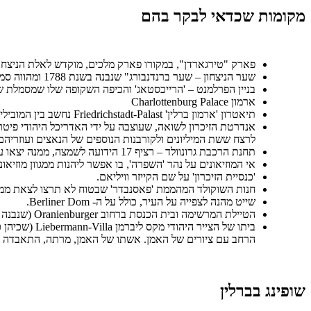
מקומות שכדאי לבקר בהם
פארק "טירגארדן", במקורו פארק מלכים, מוקדש לאלת הניצחון
שער הניצחון – שער ברנדנבורג" שנבנה בשנת 1788 ומהווה סמל מובהק של העיר (ב'כיכר פריז').
בניין הפרלמנט – 'הרייכסטאג' והכיפה השקופה שלו שמסמלת שקיפ
ארמון ‪Charlottenburg Palace
תיאטרון 'ארמון ברלין' Friedrichstadt-Palast נחשב בין המובילים בעולם, ובו מופעים, קברט והצגות.
אנדרטת הזיכרון לשואה, שעוצבה על ידי האדריכל היהודי פיטר
לרצח ששת המיליונים ולקורבנות הנוספים של הנאצים ועוזריהם
תחנת הרכבת גרונוולד – רציף 17 הידועה לשמצה, ממנה יצאו עשרות אלפי תושבי גרמניה אל מותם בתקופת השואה, במקום הוקם גלעד זיכרון לנרצחים.
אי המוזיאונים על נהר 'השפרה', בו אפשר ליהנות ממגוון מוזיא
'כנסיית הזיכרון' על שם הקייזר וויליאם.
חנות השוקולד המהממת 'פאסנבדר' שבטוח לא תרצו לצאת ממנה ב
שייט מהנה לצפייה על העיר, כולל על ה- Berliner Dom.
הטיילת המרשימה ובית הכנסת ברחוב Oranienburger (שנבנה ב-1866 ושוחזר אחרי מלחה"ע השנייה).
הרחב עם ציורים של האמן. אשתו של האמן, מרתה, התאבדה על רקע של סירו
שופינג בברלין