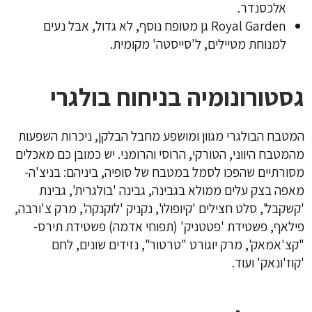
אלכסנדר.
Royal Garden גן מטופח נוסף, לא גדול, אבל נעים
למנוחת מטיילים, ל'סייסטה' מקומית.
גסטורונומיה בניחוח בולגרי
המטבח הבולגרי מגוון ומושפע מחבל הבלקן, ניכרות השפעות
מהמטבח היווני, הטורקי, הרוסי והרומני. יש כמובן כם מאכלים
מסורתיים שהפכו לסמל במטבח של סופיה, ביניהם: בניצ'ה-
מאפה בצק עלים ממולא בגבינה, גבינה 'בולגרית', גבינת
'קשקבל', סלט חצילים 'קיופולו', נקניק 'לוקנקה', מרק צ'ורבה,
פילאף, פשטידת 'פטטניק' (תפוחי אדמה) פשטידת תירס-
"קצ'אמאק', מרק יוגורט "טרטור", נזידים שונים, לחם
'קוז'ונאק' ועוד.