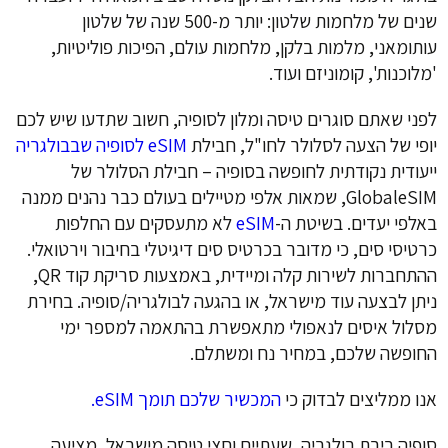
שנים של מלחמות שלטון: יותר מ-500 שנה של שלטון
עותומאני, מלמות בלקן, מלחמות עולם, הפיכות פוליטיות,
'מלוכנות', קומוניזם ועוד.
לפני שאתם סוגרים טיסה ומלון לסופיה, חשוב שתדעו שיש לכם
יופי של הצעה לסלולר לחו"ל, חבילת
eSIM לסופיה שבבולגריה
ייעודית נקודתית לחופשה בסופיה – חבילת הסלולר של
GlobaleSIM, שמאות אלפי מטיילים בעולם כבר נהנים ממנה
באלפי יעדים. בשיטת ה-
eSIM
לא מתעסקים עם החלפות
כרטיסי סים, כי מדובר בכרטיס סים דיגיטלי בחיבור וירטואלי.
ההתחברות לשירות קלה ומיידית, באמצעות סריקת קוד QR,
ניתן לבצעה עוד מישראל, או בהגעה לבולגריה/סופיה. בחירת
מסלול איסים לנאפולי מתאפשרת בהתאמה למספר ימי
החופשה שלכם, במחיר נח ומשתלם.
אנו ממליצים לבדוק כי
המכשיר שלכם תומך eSIM.
סופיה בירת בולגריה, שעתיים וחצי טיסה מישראל, מציעה