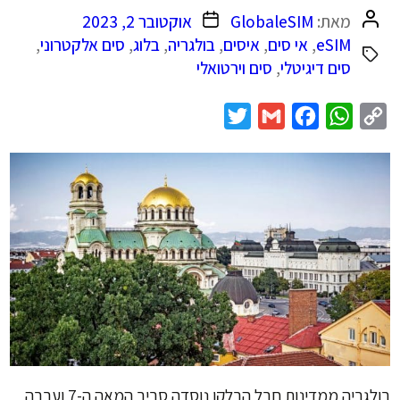
המחבר
תאריך
מאת:
GlobaleSIM
אוקטובר 2, 2023
הפוסט
פוסט
eSIM
,
אי סים
,
איסים
,
בולגריה
,
בלוג
,
סים אלקטרוני
,
סים דיגיטלי
,
סים וירטואלי
Twitter
Gmail
Facebook
WhatsApp
Copy
Link
בולגריה ממדינות חבל הבלקן נוסדה סביב המאה ה-7 ועברה