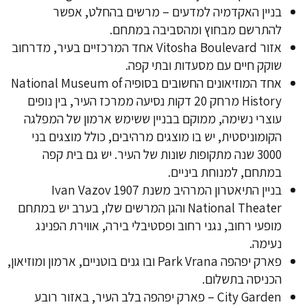
בניין האקדמיה למדעים – מרשים בהחלט, אפשר
להתרשם מבחוץ ומהסביבה במתחם.
אזור Vitosha Boulevard אחד המרכזיים בעיר, מדרחוב
שוקק חיים עם מסעדות ובתי קפה.
אחד המוזיאונים החשובים בסופיה National Museum of
History מרחק 20 דקות נסיעה ממרכז העיר, בין נופים
עוצרי נשימה, ממוקם בבניין ששימש ארמון של המפלגה
הקומוניסטית, יש בו מוצגים מרהיבים, כולל מוצגים בני
3000 שנה מתקופות שונות של העיר. יש גם בית קפה
במתחם, למנוחת ביניים.
בניין התיאטרון המרהיב משנת 1907 Ivan Vazov
National Theater והגן המרשים שלו, בערב יש במתחם
מופעי רחוב, נגני רחוב ופסטיבלי בירה, אווירת הפנינג
נעימה.
פארק יפהפה Park Vrana ובו גנים בוטניים, ארמון ומוזיאון,
הכניסה בתשלום.
City Garden – פארק יפהפה בלב העיר, באזור רובע