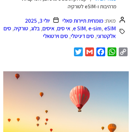
מרהיבות ו-eSIM לטורקיה
המחבר
תאריך
מאת:
מומחית תיירות סאלי
יולי 3, 2025
הפוסט
פוסט
eSIM
,
e-sim
,
e SIM
,
אי סים
,
איסים
,
בלוג
,
טורקיה
,
סים
אלקטרוני
,
סים דיגיטלי
,
סים וירטואלי
Twitter
Gmail
Facebook
WhatsApp
Copy
Link