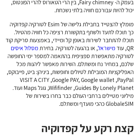
בעמק ה- Fairy chimney, בין הרי הטאורוס להרי הפונטוס,
יכול להיות עבורכם חוויה בלתי נשכחת.
מומלץ להצטייד בחבילת גלישה של Esim לטורקיה קפדוקיה
כך תוכלו לתעד ולשתף בתקשורת רציפה כל חוויה מהטיול.
תוכלו להתחבר לשירות באופן קל ומיידי, באמצעות סריקת קוד
QR, עוד
מישראל
, או בהגעה לטורקיה. בחירת
מסלול איסים
לטורקיה מתאפשרת ספציפית בהתאמה למספר ימי החופשה
שלכם, במחיר נח ומשתלם. השירות מאפשר ליהנות מכל
האפליקציות המובילות לטיולים וחופשות, ביניהן: ביט, פייבוקס,
VISIT A CITY ,Google PAY, Google wallet ,PayPal
,Wififinder ,Guides By Lonely Planet גוגל Maps ועוד.
מיליוני מטיילים ברחבי העולם כבר בחרו בשירות של
GlobaleSIM כהכי מועדף ומשתלם.
קצת רקע על קפדוקיה