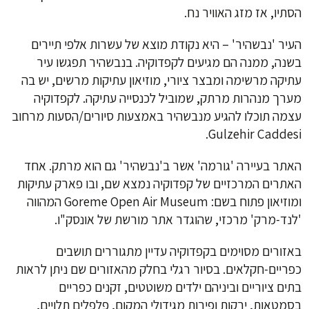
הסתיו, אז מזג האוויר נח.
העיר 'נבשהיר' – היא נקודת מוצא של עשרות אלפי תיירים
בשנה, ממנה הם מגיעים לקפדוקיה. בנבשהיר תפגשו עיר
עתיקה מרשימה ומבצר ציורי, מוזיאון עתיקות מרשים, יש בה
מערך מנהרות מרתק, שמוביל לכנסייה עתיקה. לקפדוקיה
עצמה תוכלו להגיע מנבשהיר באמצעות סיורים/הסעות מרחוב
Gulzehir Caddesi.
האתר בעיירה 'גורמה' אשר ב'נבשהיר' גם הוא מרתק. אחד
האתרים המרכזיים של קפדוקיה נמצא שם, ובו פארק עתיקות
ומוזיאון פתוח בשם: Goreme Open Air Museum המהווה
'לנד-מרק' מרכזי, שהוגדר אתר מורשת של אונסק"ו.
באזורים מסוימים בקפדוקיה עדיין מתגוררים תושבים
כפריים-חקלאים. בסיור רגלי בחלק מהאזורים שם ניתן לראות
בתים ציוריים וביניהם ילדים משוטטים, זקנים כפריים
בסמטאות, ירקות ופירות מגידולי המקום, פלפלים תלויים,