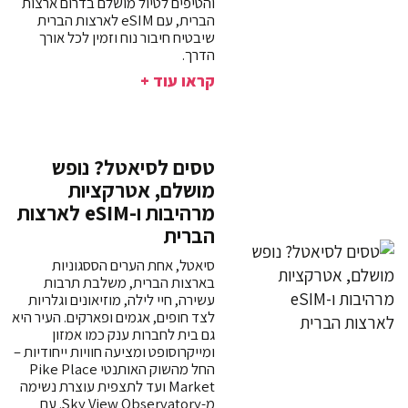
והטיפים לטיול מושלם בדרום ארצות
הברית, עם eSIM לארצות הברית
שיבטיח חיבור נוח וזמין לכל אורך
הדרך.
קראו עוד +
טסים לסיאטל? נופש
מושלם, אטרקציות
מרהיבות ו-eSIM לארצות
הברית
סיאטל, אחת הערים הססגוניות
בארצות הברית, משלבת תרבות
עשירה, חיי לילה, מוזיאונים וגלריות
לצד חופים, אגמים ופארקים. העיר היא
גם בית לחברות ענק כמו אמזון
ומייקרוסופט ומציעה חוויות ייחודיות –
החל מהשוק האותנטי Pike Place
Market ועד לתצפית עוצרת נשימה
מ-Sky View Observatory. עם