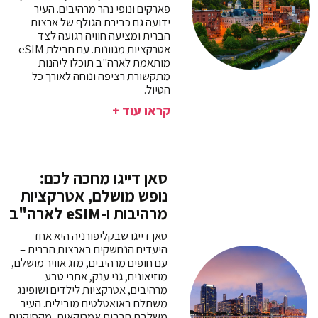
פארקים ונופי נהר מרהיבים. העיר
ידועה גם כבירת הגולף של ארצות
הברית ומציעה חוויה רגועה לצד
אטרקציות מגוונות. עם חבילת eSIM
מותאמת לארה"ב תוכלו ליהנות
מתקשורת רציפה ונוחה לאורך כל
הטיול.
קראו עוד +
סאן דייגו מחכה לכם:
נופש מושלם, אטרקציות
מרהיבות ו-eSIM לארה"ב
סאן דייגו שבקליפורניה היא אחד
היעדים הנחשקים בארצות הברית –
עם חופים מרהיבים, מזג אוויר מושלם,
מוזיאונים, גני ענק, אתרי טבע
מרהיבים, אטרקציות לילדים ושופינג
משתלם באואטלטים מובילים. העיר
משלבת תרבות אמריקאית, מקסיקנית