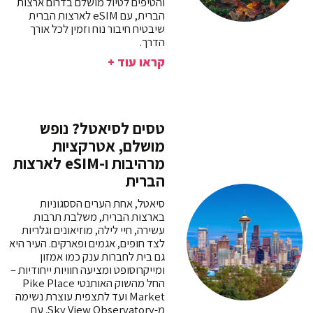
והטיפים לטיול מושלם בדרום ארצות
הברית, עם eSIM לארצות הברית
שיבטיח חיבור נוח וזמין לכל אורך
הדרך.
קראו עוד +
טסים לסיאטל? נופש
מושלם, אטרקציות
מרהיבות ו-eSIM לארצות
הברית
סיאטל, אחת הערים הססגוניות
בארצות הברית, משלבת תרבות
עשירה, חיי לילה, מוזיאונים וגלריות
לצד חופים, אגמים ופארקים. העיר היא
גם בית לחברות ענק כמו אמזון
ומייקרוסופט ומציעה חוויות ייחודיות –
החל מהשוק האותנטי Pike Place
Market ועד לתצפית עוצרת נשימה
מ-Sky View Observatory. עם