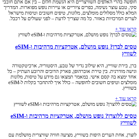
חופשה בהרי האלפים השוויצריים היא הגשמת חלום – בין אם אתם חובבי
סקי, טבע עוצר נשימה, כפרים ציוריים או עיירות נופש מפוארות. המדריך
המלא כולל מסלולים מומלצים, מלונות, טיפים חשובים וטיסות מישראל
לערים המרכזיות באזור. כל מה שצריך לדעת – לפני שעולים על רכבל.
קראו עוד +
טסים לברן? נופש מושלם, אטרקציות מרהיבות ו-eSIM
לשוויץ
ברן, בירת שווייץ, היא שילוב נדיר של טבע, היסטוריה, ארכיטקטורה
וגישה מודרנית. בין טירת אוברהופן, פארק הדובים והרובע העתיק – כל
אחד ימצא בה קסם אישי. במאמר תמצאו גם מידע על טיסות, מלונות
מומלצים וטיפים חשובים לחופשה – כולל איך להתחבר בקלות ל-eSIM
בשווייץ.
קראו עוד +
טסים ללוצרן? נופש מושלם, אטרקציות מרהיבות ו-eSIM
לשווייץ
לוצרן, אחת הערים היפות בשווייץ, מציעה חוויה שוויצרית מושלמת עם