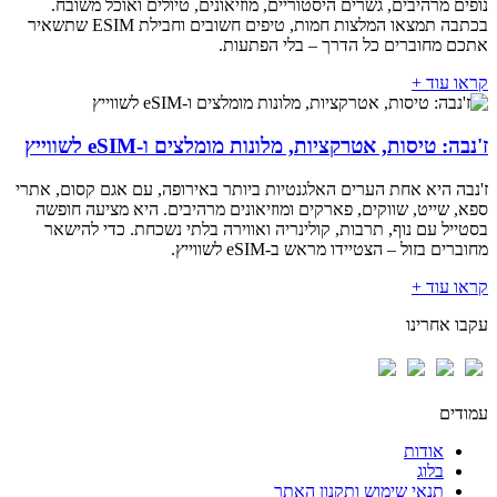
נופים מרהיבים, גשרים היסטוריים, מוזיאונים, טיולים ואוכל משובח.
בכתבה תמצאו המלצות חמות, טיפים חשובים וחבילת ESIM שתשאיר
אתכם מחוברים כל הדרך – בלי הפתעות.
קראו עוד +
ז'נבה: טיסות, אטרקציות, מלונות מומלצים ו-eSIM לשווייץ
ז'נבה היא אחת הערים האלגנטיות ביותר באירופה, עם אגם קסום, אתרי
ספא, שייט, שווקים, פארקים ומוזיאונים מרהיבים. היא מציעה חופשה
בסטייל עם נוף, תרבות, קולינריה ואווירה בלתי נשכחת. כדי להישאר
מחוברים בזול – הצטיידו מראש ב-eSIM לשווייץ.
קראו עוד +
עקבו אחרינו
עמודים
אודות
בלוג
תנאי שימוש ותקנון האתר