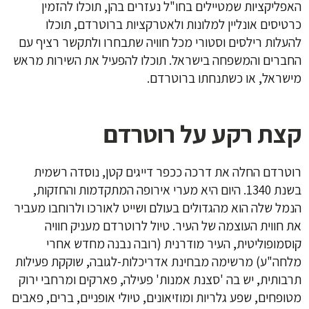
האפליקציות שמטיילים בחו"ל נעזרים בהן, תוכלו להזמין
כרטיסים אונליין למלונות ולאטרקציות ברוטרדם, תוכלו
להעלות רילסים וסטורי מכל חוויה שתבחרו ולתקשר רציף עם
החברים והמשפחה בישראל. תוכלו להפעיל את השירות מראש
מישראל, או כשתנחתו ברוטרדם.
קצת רקע על רוטרדם
רוטרדם החלה את דרכה ככפר דייגים קטן, נוסדה רשמית
בשנת 1340. היום היא מערי אירופה המתקדמות והחזקות,
הנמל שלה הוא מהגדולים בעולם ושייט לאורכו ולרוחבו מעביר
את חווית העוצמה של העיר. טיול לרוטרדם מעניק חוויה
קוסמופוליטית, העיר מודרנית (רובה נבנה מחדש אחרי
מלחה"ע) מרשימה מבחינת אדריכלות-לגובה, שוקקת פעילות
תרבותית, יש בה 'סצנת אמנות' פעילה, פארקים ומרחבי ירוק
מטופחים, שפע גלריות ומוזיאונים, טיולי אופניים, ברים, פאבים