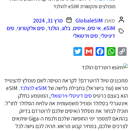
מומלצים ותקשורת eSIM להולנד
המחבר
תאריך
מאת:
GlobaleSIM
מרץ 31, 2024
הפוסט
פוסט
eSIM
,
אי סים
,
איסים
,
בלוג
,
הולנד
,
סים אלקטרוני
,
סים
דיגיטלי
,
סים וירטואלי
Twitter
Gmail
Facebook
WhatsApp
Copy
Link
מתכננים טיול לרוטרדם? לקראת הטיסה לשם מומלץ להצטייד
מראש (עוד בישראל) בחבילת גלישה של
eSIM להולנד
. eSIM
הוא בעצם כרטיס
סים דיגיטלי-וירטואלי
, המוטמע כחלק
אינטגרלי בסלולר ומוזיל משמעותית את עלויות הסלולר לחו"ל.
תוכלו לבחור את מסלול האיסים שלכם לרוטרדם בדיוק
בהתאם למספר ימי החופשה שלכם ולנפח ה-Giga שיתאים
לצרכים שלכם, במחיר קבוע מראש. תהיה לכם גישה לכל