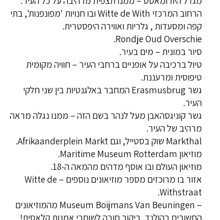
מגדל היורומאסט – ממנו תצפית מרהיבה על כל העיר.
הרחוב המרכזי Witte de With ובו חנויות 'מפונפנות', בתי
קפה ומסעדות , גלריות ואווירה היפסטרית.
Rondje Oud Overschie.
סיור במונית – מים בעיר.
טיול ברכיבה על אופניים ברחבי העיר – חוויה מקומית
טיפוסית ומרעננת.
גשר Erasmusbrug המחבר באלגנטיות בין שני חלקי
העיר.
גשר קוניגסהאבן מעל לנהר בשם הזה – ממנו נגלה מראה
מרהיב של העיר.
Markthal שוק בסטייל, וגם Afrikaanderplein Markt.
מוזיאון Maritime Museum Rotterdam.
מוזיאון העולם ובו אוסף מדהים מהמאה ה-18.
אזור בו מרוכזים מספר מוזיאונים נוספים – Witte de
Withstraat.
– Museum Boijmans Van Beuningen מהמוזיאונים
החשובים בהולנד, ביקור חובה לשוחרי אמנות קלאסית!.