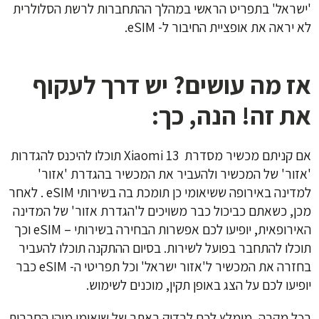
'ישראל' בתפריט הראשי במהלך ההתחברות לרשת הסלולרית
לא יראה את אופציית החיבור ל- eSIM.
אז מה עושים? יש דרך לעקוף
את זה! הנה, כך:
אם קניתם מכשיר מסדרת Xiaomi 13 תוכלו להיכנס להגדרות
'אזור' של המכשיר ולהעביר את המכשיר בהגדרת 'אזור'
למדינה באירופה ששיאומי כן תומכת בה בשירותי eSIM . לאחר
מכן, כשאתם כביכול כבר משויכים ל'הגדרת אזור' של המדינה
האירופאית, יופיעו לכם אפשרות הבחירה בשירותי – eSIM וכך
תוכלו להתחבר בפועל לשירות. בסיום ההתקנה תוכלו להעביר
בחזרה את המכשיר ל'אזור ישראל' וכל תפריטי ה- eSIM כבר
יופיעו לכם על הצג באופן תקין, מוכנים לשימוש.
בכל מקרה, מומלץ לכם לבדוק באתר של שיאומי מיהן החברות