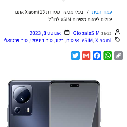
עמוד הבית
בעלי מכשיר מסדרת Xiaomi 13 אתם
יכולים ליהנות משירות eSIM לחו"ל
המחבר
תאריך
מאת:
GlobaleSIM
אוגוסט 8, 2023
הפוסט
פוסט
Xiaomi
,
eSIM
,
אי סים
,
בלוג
,
סים דיגיטלי
,
סים וירטואלי
Twitter
Gmail
Facebook
WhatsApp
Copy
Link