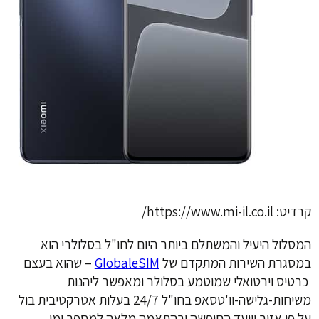
קרדיט: https://www.mi-il.co.il/
המסלול היעיל והמשתלם ביותר היום לחו"ל בסלולרי הוא
במסגרת השירות המתקדם של
GlobaleSIM
– שהוא בעצם
כרטיס וירטואלי שמוטמע בסלולר ומאפשר ליהנות
משיחות-גלישה-וו'טסאפ בחו"ל 24/7 בעלות אטרקטיבית בול
על פי אזור וייעד החופשה ובהתאמה מלאה למספר ימי