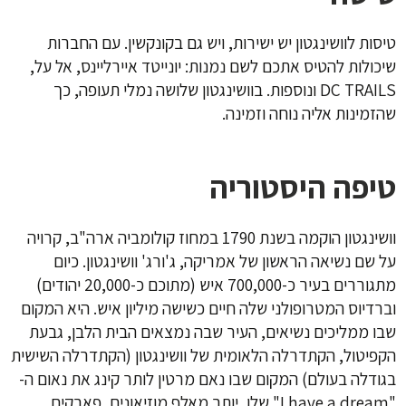
טיסות לוושינגטון יש ישירות, ויש גם בקונקשין. עם החברות
שיכולות להטיס אתכם לשם נמנות: יונייטד איירליינס, אל על,
DC TRAILS ונוספות. בוושינגטון שלושה נמלי תעופה, כך
שהזמינות אליה נוחה וזמינה.
טיפה היסטוריה
וושינגטון הוקמה בשנת 1790 במחוז קולומביה ארה"ב, קרויה
על שם נשיאה הראשון של אמריקה, ג'ורג' וושינגטון. כיום
מתגוררים בעיר כ-700,000 איש (מתוכם כ-20,000 יהודים)
וברדיוס המטרופולני שלה חיים כשישה מיליון איש. היא המקום
שבו ממליכים נשיאים, העיר שבה נמצאים הבית הלבן, גבעת
הקפיטול, הקתדרלה הלאומית של וושינגטון (הקתדרלה השישית
בגודלה בעולם) המקום שבו נאם מרטין לותר קינג את נאום ה-
"I have a dream" שלו, יותר מאלף מוזיאונים, פארקים