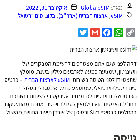
המחבר
תאריך
מאת:
GlobaleSIM
אוקטובר 31, 2022
הפוסט
פוסט
eSIM
,
ארצות הברית (ארה"ב)
,
בלוג
,
סים וירטואלי
Twitter
Gmail
Facebook
WhatsApp
Copy
Link
דקה לפני שגם אתם מצטרפים לרשימת המבקרים של
וושינגטון, שמגיעה כמעט לארבעים מיליון בשנה, מומלץ
שתצטיידו לפני הטיסה בשירותי
eSIM לארצות הברית
– כרטיס
סים דיגטלי-וירטואלי, שמוטמע כחלק אינטגרלי בסלולרי
הפרטי שלכם ויבטיח לכם מחיר אטרקטיבי לשיחות בהיותכם
בחו"ל. האי סים הוא בילטאין לסלולר ויפטור אתכם מהתעסקות
בהחלפת כרטיסי Sim ובסיכון של אובדן תיעוד החוויות מהטיול.
טיסה