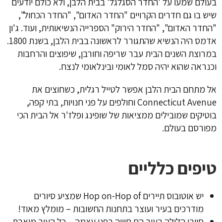
בעולם שמעו על 'החדר הסגלגל' בבית הלבן, ולא כולם יודעים
שיש בו גם חדרים הקרויים "החדר האדום", "החדר הכחול",
"החדר האדום", "החדר הירוק" הספרייה הנשיאותית, ועוד. ג'ון
אדמס היה הנשיא שהתגורר לראשונה בבית הלבן, בשנת 1800.
במרוצת השנים הבית עבר שריפה וחורבן, שיפוצים והרחבות
וכנראה שהוא יהיה סמל לאומי ובינלאומי לנצח.
אל מתחם הבית הלבן אפשר לטייל רגלית, כשחוצים את
Connecticut Avenue וחולפים על פני חנויות, בתי קפה,
בוטיקים שמובילים ממציאות של שופינג ופלז'ר אל הבית הכי
מפורסם בעולם.
טיפים כלליים
יש אוטובוס תיירים Hop on-Hop of שמציע סיורים
מודרכים בעיר ועוצר בתחנות החשובות – מומלץ מאוד!
סיורי הלילה בעיר הם חוויה בפני עצמה – כל העיר מוארת