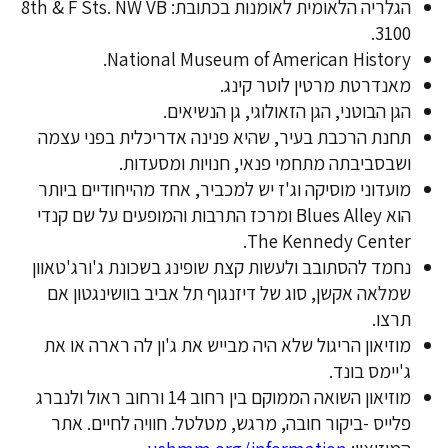
הגלריה הלאומית לאומנות בכתובת: 8th & F Sts. NW VB
3100.
National Museum of American History.
מאנדרטת מרטין לוטר קינג.
הגן הבוטני, הגן הזאולוגי, גן הנשיאים.
תחנת הרכבת בעיר, שהיא פנינה אדריכלית בפני עצמה
ושבסביבתה מתחמי פנאי, חנויות ומסעדות.
מועדוני מוסיקה וג'ז יש למכביר, אחד מהייחודיים ביותר
הוא Blues Alley ומרכז התרבות והמופעים על שם קנדי
The Kennedy Center.
נחמד להסתובב ולעשות קצת שופינג בשכונת ג'ורג'טאוון
שמלאה אקשן, סוג של דיזנגוף תל אביב בוושינגטון אם
תרצו.
מוזיאון הריגול שלא היה מבייש את ג'ון לה רארה או את
ג'יימס בונד.
מוזיאון השואה הממוקם בין רחוב 14 ורחוב ראול ולנברג
פלייס -ביקור חובה, מרגש, מטלטל. חוויה לחיים. אתר