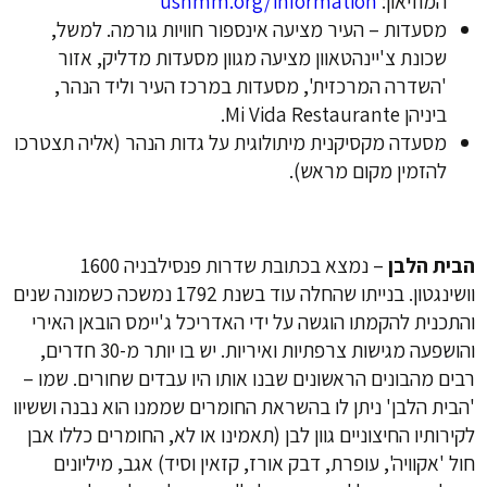
המוזיאון:
ushmm.org/information
מסעדות – העיר מציעה אינספור חוויות גורמה. למשל,
שכונת צ'יינהטאוון מציעה מגוון מסעדות מדליק, אזור
'השדרה המרכזית', מסעדות במרכז העיר וליד הנהר,
ביניהן Mi Vida Restaurante.
מסעדה מקסיקנית מיתולוגית על גדות הנהר (אליה תצטרכו
להזמין מקום מראש).
הבית הלבן
– נמצא בכתובת שדרות פנסילבניה 1600
וושינגטון. בנייתו שהחלה עוד בשנת 1792 נמשכה כשמונה שנים
והתכנית להקמתו הוגשה על ידי האדריכל ג'יימס הובאן האירי
והושפעה מגישות צרפתיות ואיריות. יש בו יותר מ-30 חדרים,
רבים מהבונים הראשונים שבנו אותו היו עבדים שחורים. שמו –
'הבית הלבן' ניתן לו בהשראת החומרים שממנו הוא נבנה וששיוו
לקירותיו החיצוניים גוון לבן (תאמינו או לא, החומרים כללו אבן
חול 'אקוויה', עופרת, דבק אורז, קזאין וסיד) אגב, מיליונים