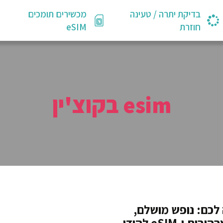
בדיקת יתרה / טעינה
מכשירים תומכים
חוזרת
eSIM
esim בקוצ'ין
 לכם: נופש מושלם,