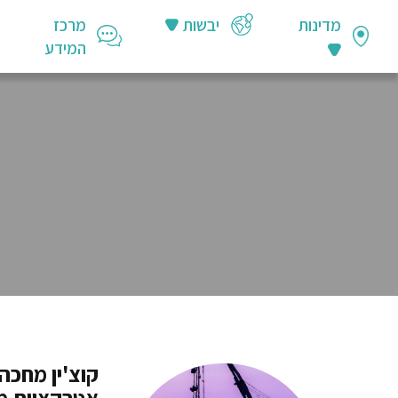
מדינות
יבשות
מרכז
המידע
קוצ'ין מחכה