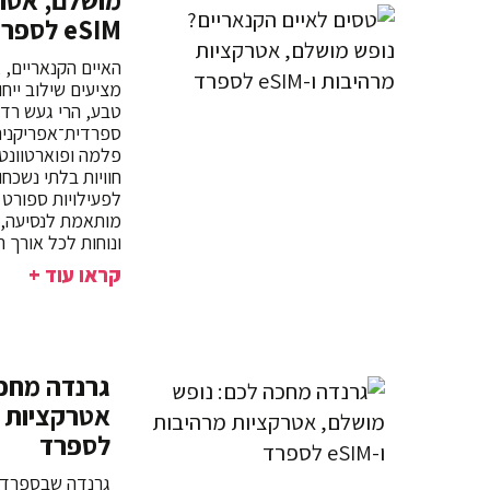
מושלם, אטרק
eSIM לספרד
האיים הקנאריים, 
מציעים שילוב ייחו
טבע, הרי געש רדו
ספרדית־אפריקנית 
פלמה ופוארטוונט
חוויות בלתי נשכח
מותאמת לנסיעה, 
ונוחות לכל אורך 
קראו עוד +
גרנדה מחכה
לספרד
גרנדה שבספרד מ