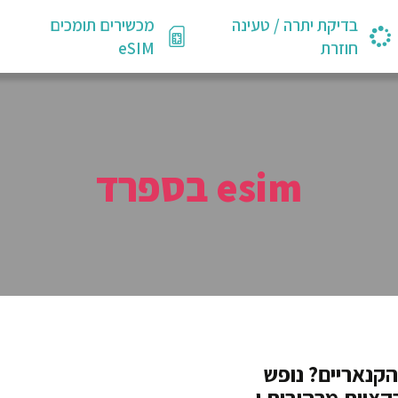
בדיקת יתרה / טעינה
מכשירים תומכים
חוזרת
eSIM
esim בספרד
הקנאריים? נופש