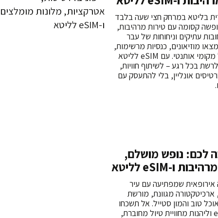
 ו-eSIM לליטא
רית בליטא במרחק חצי שעה בלבד
ופשה קסומה עם טירות מרהיבות,
ובות עתיקים וניחוחות של עבר
מצאו מוזיאונים, כנסיות מרשימות,
טבע מרהיב ואוכל מקומי אותנטי. עם eSIM לליטא
רשת בכל רגע – לשיתוף חוויות,
רטיסים אונליין, בלי להתעסק עם
 לכם: נופש מושלם,
ת ו-eSIM לליטא
ה אירופאית שמפתיעה עם עיר
ארכיטקטורה מגוונת, מורשת
אוכל טוב והמון סטייל. אל תשכחו
להתחבר ל-eSIM וליהנות מחוויית טיול מחוברת,