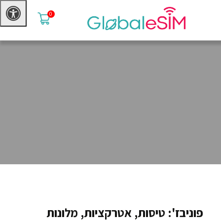
0
פוניבז': טיסות, אטרקציות, מלונות