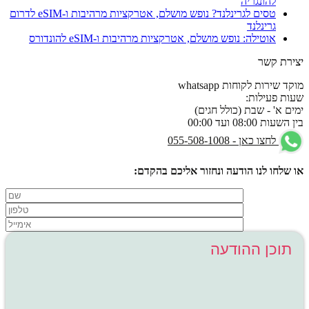
להונגריה
טסים לגרינלנד? נופש מושלם, אטרקציות מרהיבות ו-eSIM לדרום
גרינלנד
אוטילה: נופש מושלם, אטרקציות מרהיבות ו-eSIM להונדורס
יצירת קשר
מוקד שירות לקוחות whatsapp
שעות פעילות:
ימים א' - שבת (כולל חגים)
בין השעות 08:00 ועד 00:00
לחצו כאן - 055-508-1008
או שלחו לנו הודעה ונחזור אליכם בהקדם: