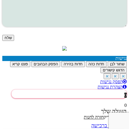
האתר עומד בתקני האבטחה המחמירים ביותר
נגישות
שחור לבן
חדות כהה
חדות בהירה
הפסק הבהובים
פונט קריא
הדגש קישורים
א
א
א
הפסק נגישות
הצהרת נגישות
0
0
העגלה שלך
הסל שלך ריק
חזרה לחנות
המשך ברכישה