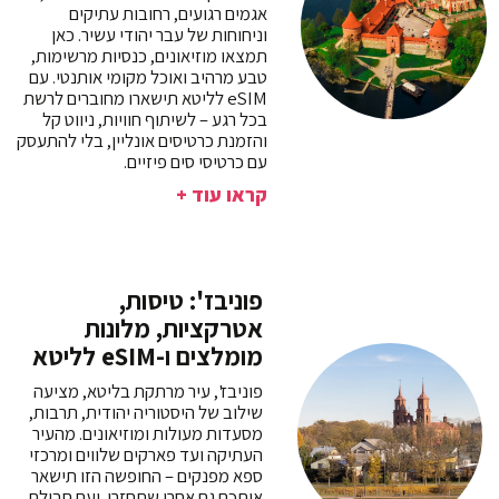
אגמים רגועים, רחובות עתיקים
וניחוחות של עבר יהודי עשיר. כאן
תמצאו מוזיאונים, כנסיות מרשימות,
טבע מרהיב ואוכל מקומי אותנטי. עם
eSIM לליטא תישארו מחוברים לרשת
בכל רגע – לשיתוף חוויות, ניווט קל
והזמנת כרטיסים אונליין, בלי להתעסק
עם כרטיסי סים פיזיים.
קראו עוד +
פוניבז': טיסות,
אטרקציות, מלונות
מומלצים ו-eSIM לליטא
פוניבז', עיר מרתקת בליטא, מציעה
שילוב של היסטוריה יהודית, תרבות,
מסעדות מעולות ומוזיאונים. מהעיר
העתיקה ועד פארקים שלווים ומרכזי
ספא מפנקים – החופשה הזו תישאר
איתכם גם אחרי שתחזרו. ועם חבילת